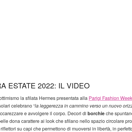
 ESTATE 2022: IL VIDEO
to ottimismo la sfilata Hermes presentata alla
Parigi Fashion Wee
 solari celebrano “
la leggerezza in cammino verso un nuovo oriz
accarezzare e avvolgere il corpo. Decori di
borchie
che spuntan
 pelle dona carattere ai look che sfilano nello spazio circolare pr
riflettori su capi che permettono di muoversi in libertà, in perfett