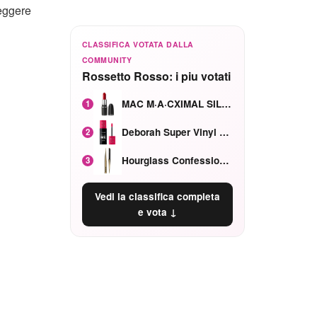
leggere
CLASSIFICA VOTATA DALLA
COMMUNITY
Rossetto Rosso: i piu votati
MAC M·A·CXIMAL SILKY MATTE Red Rock mat
1
Deborah Super Vinyl Shake Rosa Ciliegia
2
Hourglass Confession Ricaricabile Ultra Preciso Ad Alta Intensità Secretly Classic Red
3
Vedi la classifica completa
e vota ↓