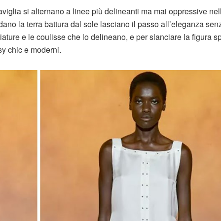
viglia si alternano a linee più delineanti ma mai oppressive nel
dano la terra battura dal sole lasciano il passo all’eleganza sen
iature e le coulisse che lo delineano, e per slanciare la figura s
asy chic e moderni.