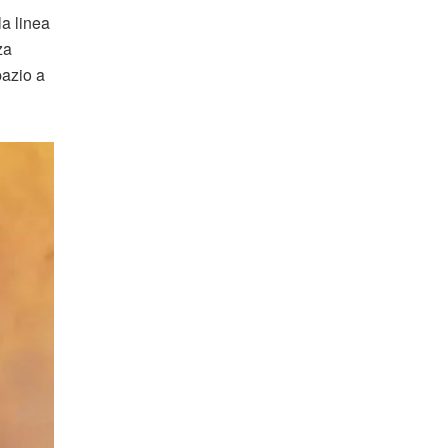
la linea
za
pazio a