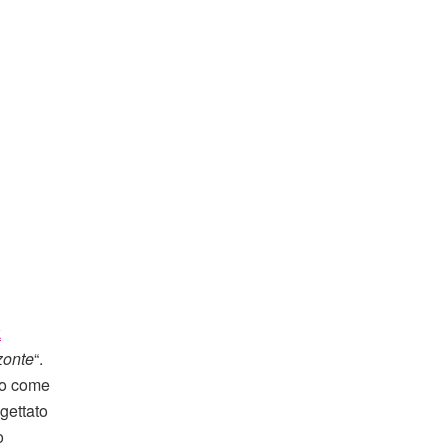
k
zonte
“.
o come
ogettato
o