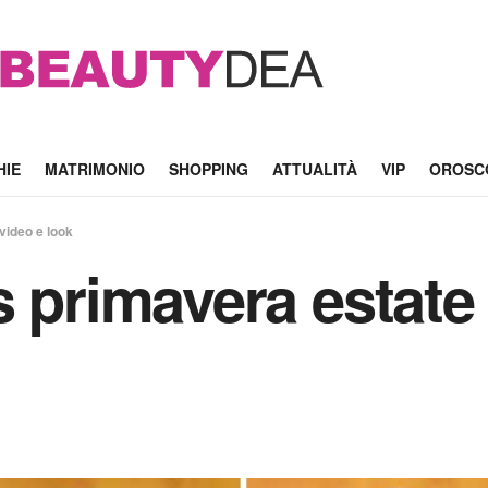
HIE
MATRIMONIO
SHOPPING
ATTUALITÀ
VIP
OROSC
video e look
s primavera estate