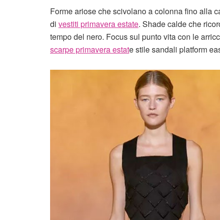
Forme ariose che scivolano a colonna fino alla ca
di
vestiti primavera estate
. Shade calde che ricor
tempo del nero. Focus sul punto vita con le arricc
scarpe primavera estat
e stile sandali platform e