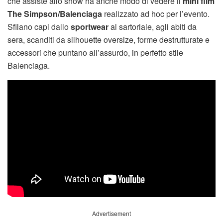
che assiste allo show ha anche modo di vedere il
mini film
The Simpson/Balenciaga
realizzato ad hoc per l’evento.
Sfilano capi dallo
sportwear
al sartoriale, agli abiti da
sera, scanditi da silhouette oversize, forme destrutturate e
accessori che puntano all’assurdo, in perfetto stile
Balenciaga.
Advertisement