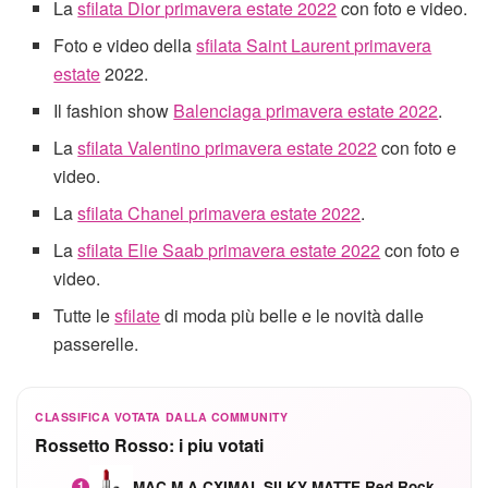
La
sfilata Dior primavera estate 2022
con foto e video.
Foto e video della
sfilata Saint Laurent primavera
estate
2022.
Il fashion show
Balenciaga primavera estate 2022
.
La
sfilata Valentino primavera estate 2022
con foto e
video.
La
sfilata Chanel primavera estate 2022
.
La
sfilata Elie Saab primavera estate 2022
con foto e
video.
Tutte le
sfilate
di moda più belle e le novità dalle
passerelle.
CLASSIFICA VOTATA DALLA COMMUNITY
Rossetto Rosso: i piu votati
MAC M·A·CXIMAL SILKY MATTE Red Rock mat
1