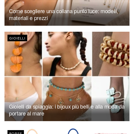
Come scegliere una collana punto luce: modelli,
materiali e prezzi
GIOIELLI
Gioielli da spiaggia: i bijoux più belli e alla moda da
portare al mare
BORSE