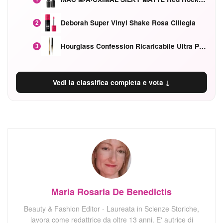
Deborah Super Vinyl Shake Rosa Ciliegia
2
Hourglass Confession Ricaricabile Ultra Preciso Ad Alta Intensità Secretly Classic Red
3
Vedi la classifica completa e vota ↓
Maria Rosaria De Benedictis
Beauty & Fashion Editor - Laureata in Scienze Storiche,
lavora come redattrice da oltre 13 anni. E' autrice di