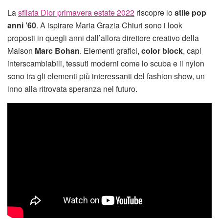
La
sfilata Dior primavera estate 2022
riscopre lo
stile pop
anni ’60
. A ispirare Maria Grazia Chiuri sono i look
proposti in quegli anni dall’allora direttore creativo della
Maison
Marc Bohan
. Elementi grafici,
color block
, capi
interscambiabili, tessuti moderni come lo scuba e il nylon
sono tra gli elementi più interessanti del fashion show, un
inno alla ritrovata speranza nel futuro.