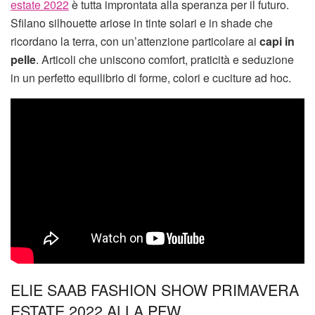
estate 2022
è tutta improntata alla speranza per il futuro.
Sfilano silhouette ariose in tinte solari e in shade che
ricordano la terra, con un’attenzione particolare ai
capi in
pelle
. Articoli che uniscono comfort, praticità e seduzione
in un perfetto equilibrio di forme, colori e cuciture ad hoc.
ELIE SAAB FASHION SHOW PRIMAVERA
ESTATE 2022 ALLA PFW