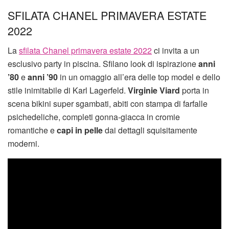
SFILATA CHANEL PRIMAVERA ESTATE
2022
La
sfilata Chanel primavera estate 2022
ci invita a un
esclusivo party in piscina. Sfilano look di ispirazione
anni
’80
e
anni ’90
in un omaggio all’era delle top model e dello
stile inimitabile di Karl Lagerfeld.
Virginie Viard
porta in
scena bikini super sgambati, abiti con stampa di farfalle
psichedeliche, completi gonna-giacca in cromie
romantiche e
capi in pelle
dai dettagli squisitamente
moderni.