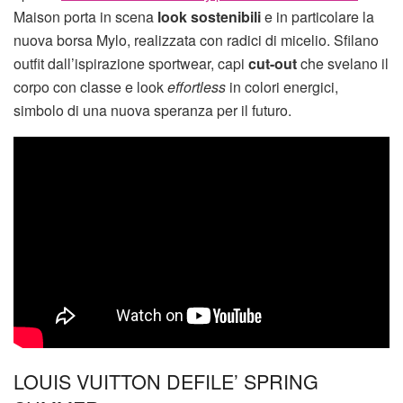
Maison porta in scena
look sostenibili
e in particolare la
nuova borsa Mylo, realizzata con radici di micelio. Sfilano
outfit dall’ispirazione sportwear, capi
cut-out
che svelano il
corpo con classe e look
effortless
in colori energici,
simbolo di una nuova speranza per il futuro.
LOUIS VUITTON DEFILE’ SPRING