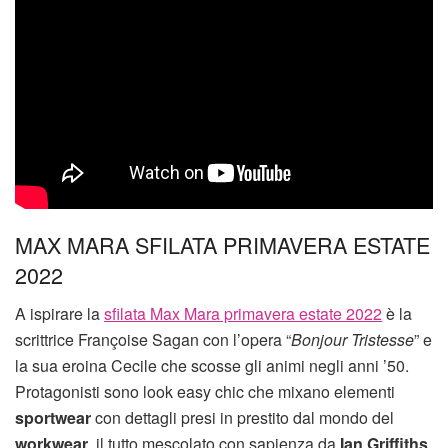
MAX MARA SFILATA PRIMAVERA ESTATE
2022
A ispirare la
sfilata Max Mara primavera estate 2022
è la
scrittrice Françoise Sagan con l’opera “
Bonjour Tristesse
” e
la sua eroina Cecile che scosse gli animi negli anni ’50.
Protagonisti sono look easy chic che mixano elementi
sportwear
con dettagli presi in prestito dal mondo del
workwear
, il tutto mescolato con sapienza da
Ian Griffiths