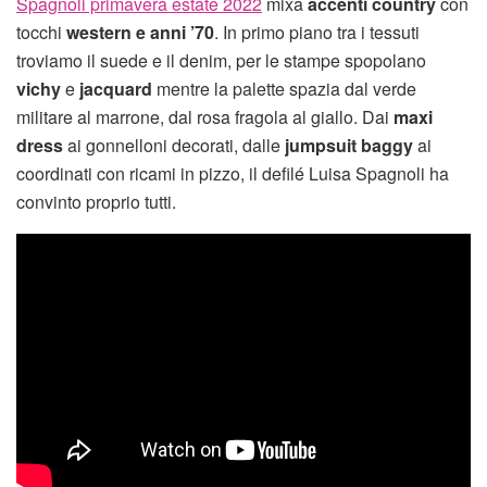
Spagnoli primavera estate 2022
mixa
accenti country
con
tocchi
western e anni ’70
. In primo piano tra i tessuti
troviamo il suede e il denim, per le stampe spopolano
vichy
e
jacquard
mentre la palette spazia dal verde
militare al marrone, dal rosa fragola al giallo. Dai
maxi
dress
ai gonnelloni decorati, dalle
jumpsuit baggy
ai
coordinati con ricami in pizzo, il defilé Luisa Spagnoli ha
convinto proprio tutti.