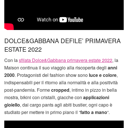
DOLCE&GABBANA DEFILE’ PRIMAVERA
ESTATE 2022
Con la
sfilata Dolce&Gabbana primavera estate 2022
, la
Maison continua il suo viaggio alla riscoperta degli
anni
2000
. Protagonisti del fashion show sono
luce e colore
,
indispensabili per il ritorno alla normalità e alla positività
post-pandemia. Forme
cropped
, intimo in pizzo in bella
mostra, bikini con cristalli, giacche con
applicazioni
gioiello
, dai cargo pants agli abiti bustier, ogni capo è
studiato per mettere in primo piano il “
fatto a mano
“.