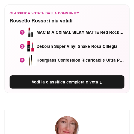
CLASSIFICA VOTATA DALLA COMMUNITY
Rossetto Rosso: i piu votati
MAC M·A·CXIMAL SILKY MATTE Red Rock mat
1
Deborah Super Vinyl Shake Rosa Ciliegia
2
Hourglass Confession Ricaricabile Ultra Preciso Ad Alta Intensità Secretly Classic Red
3
Vedi la classifica completa e vota ↓