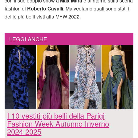
con il suo doppio show a
Max Mara
e al ritorno sulla scena
fashion di
Roberto Cavalli
. Ma vediamo quali sono stati i
defilé più belli visti alla MFW 2022.
LEGGI ANCHE
I 10 vestiti più belli della Parigi
Fashion Week Autunno Inverno
2024 2025