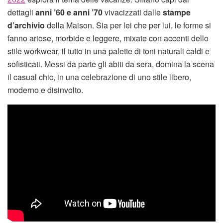
dettagli
anni ’60 e anni ’70
vivacizzati dalle
stampe
d’archivio
della Maison. Sia per lei che per lui, le forme si
fanno ariose, morbide e leggere, mixate con accenti dello
stile workwear, il tutto in una palette di toni naturali caldi e
sofisticati. Messi da parte gli abiti da sera, domina la scena
il casual chic, in una celebrazione di uno stile libero,
moderno e disinvolto.