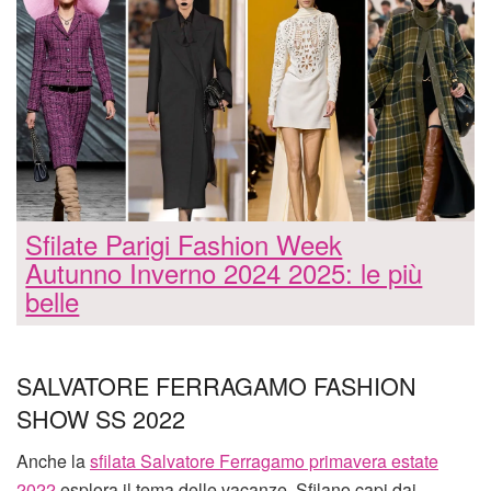
Sfilate Parigi Fashion Week
Autunno Inverno 2024 2025: le più
belle
SALVATORE FERRAGAMO FASHION
SHOW SS 2022
Anche la
sfilata Salvatore Ferragamo primavera estate
2022
esplora il tema delle vacanze. Sfilano capi dai