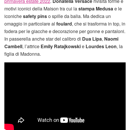
primavera estate 2022
.
Donatella Versace
rivisita forme e
motivi iconici della Maison tra cui la
stampa Medusa
e le
iconiche
safety pins
o spille da balia. Ma dedica un
omaggio in particolare al
foulard
, che si trasforma in top, in
fodera per le giacche e decorazione per gonne e pantaloni.
In passerella anche star del calibro di
Dua Lipa
,
Naomi
Cambell
, l’attrice
Emily Ratajkowski
e
Lourdes Leon
, la
figlia di Madonna.