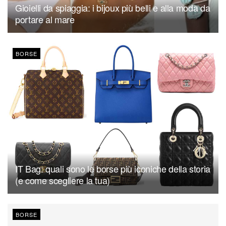
Gioielli da spiaggia: i bijoux più belli e alla moda da
portare al mare
BORSE
IT Bag: quali sono le borse più iconiche della storia
(e come scegliere la tua)
BORSE