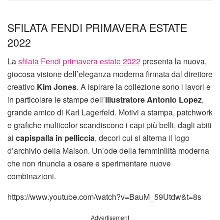
SFILATA FENDI PRIMAVERA ESTATE
2022
La
sfilata Fendi primavera estate 2022
presenta la nuova,
giocosa visione dell’eleganza moderna firmata dal direttore
creativo
Kim Jones
. A ispirare la collezione sono i lavori e
in particolare le stampe dell’
illustratore Antonio Lopez
,
grande amico di Karl Lagerfeld. Motivi a stampa, patchwork
e grafiche multicolor scandiscono i capi più belli, dagli abiti
ai
capispalla in pelliccia
, decori cui si alterna il logo
d’archivio della Maison. Un’ode della femminilità moderna
che non rinuncia a osare e sperimentare nuove
combinazioni.
https://www.youtube.com/watch?v=BauM_59Utdw&t=8s
Advertisement