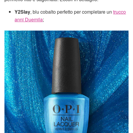
Y2Slay
, blu cobalto perfetto per completare un
trucco
anni Duemila
;