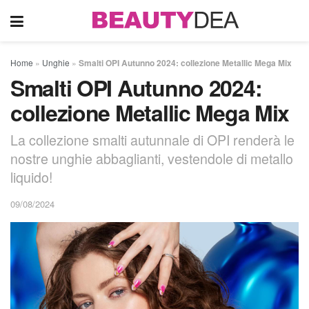
Home
»
Unghie
»
Smalti OPI Autunno 2024: collezione Metallic Mega Mix
Smalti OPI Autunno 2024:
collezione Metallic Mega Mix
La collezione smalti autunnale di OPI renderà le
nostre unghie abbaglianti, vestendole di metallo
liquido!
09/08/2024