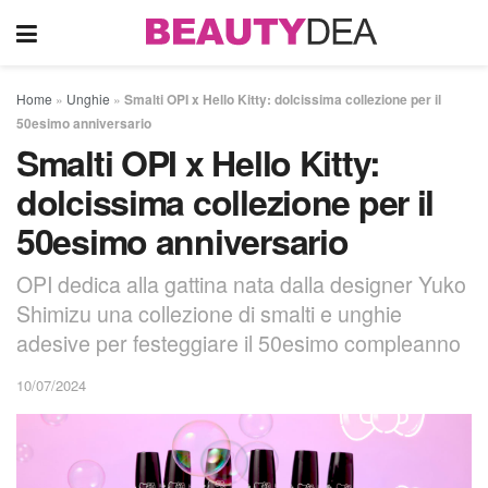
Home
»
Unghie
»
Smalti OPI x Hello Kitty: dolcissima collezione per il
50esimo anniversario
Smalti OPI x Hello Kitty:
dolcissima collezione per il
50esimo anniversario
OPI dedica alla gattina nata dalla designer Yuko
Shimizu una collezione di smalti e unghie
adesive per festeggiare il 50esimo compleanno
10/07/2024