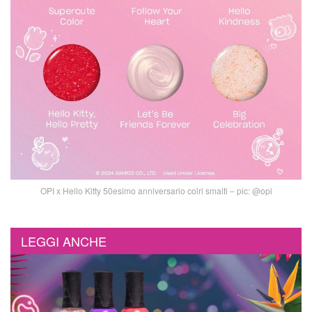
OPI x Hello Kitty 50esimo anniversario colri smalti – pic: @opi
LEGGI ANCHE