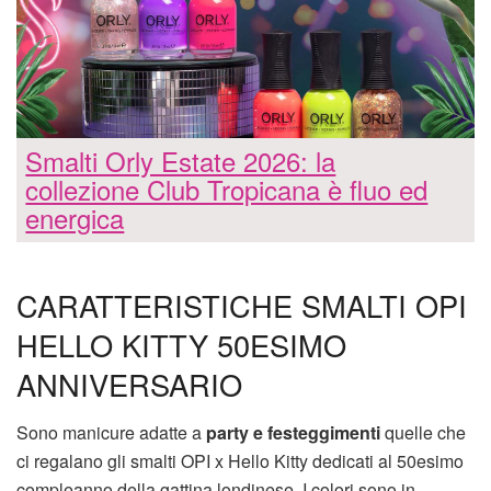
Smalti Orly Estate 2026: la
collezione Club Tropicana è fluo ed
energica
CARATTERISTICHE SMALTI OPI
HELLO KITTY 50ESIMO
ANNIVERSARIO
Sono manicure adatte a
party e festeggimenti
quelle che
ci regalano gli smalti OPI x Hello Kitty dedicati al 50esimo
compleanno della gattina londinese. I colori sono in