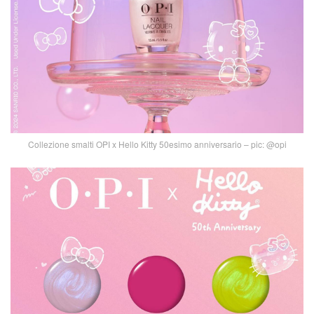
Collezione smalti OPI x Hello Kitty 50esimo anniversario – pic: @opi