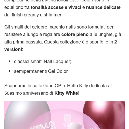
equilibrio tra
tonalità accese e vivaci
e
nuance delicate
dai finish creamy e shimmer!
Gli smalti del celebre marchio nails sono formulati per
resistere a lungo e regalare
colore pieno
alle unghie, già
alla prima passata. Questa collezione è disponibile in
2
versioni
:
classici smalti Nail Lacquer;
semipermanenti Gel Color.
Scopriamo la collezione OPI x Hello Kitty dedicata al
50esimo anniversario di
Kitty White
!