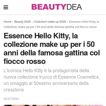
Home
»
Beauty 2026
»
Collezioni make up 2026
»
Essence Hello Kitty, la
collezione make up per i 50 anni della famosa gattina col fiocco rosso
Essence Hello Kitty, la
collezione make up per i 50
anni della famosa gattina col
fiocco rosso
L'iconica Hello Kitty è la protagonista della
nuova collezione trucco di Essence Cosmetics,
un omaggio al 50esimo anniversario della
creazione
02/07/2024