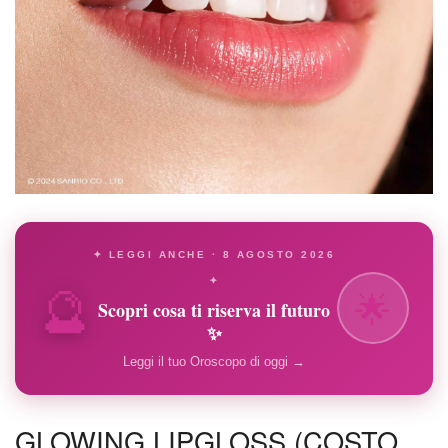
✦ LEGGI ANCHE · 8 AGOSTO 2026
🔮
✦
🌟
Scopri cosa ti riserva il futuro
✨
Leggi il tuo Oroscopo di oggi →
GLOWING LIPGLOSS (COSTO