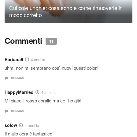
Cuticole unghie: cosa sono e come rimuoverle in
modo corretto
Commenti
11
Barbara5
4 anni fa
uhm, non mi sembrano così nuovi questi colori
Rispondi
HappyMarried
4 anni fa
Mi piace il rosso corallo ma ce l’ho già!
Rispondi
solow
4 anni fa
Il giallo ocra è fantastico!