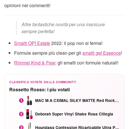
opinioni nei commenti!
Altre fantastiche novità per una manicure
sempre perfetta!
Smalti OPI Estate
2022: il pop non si ferma!
Formule sempre più clean per gli
smalti gel Essence
!
Rimmel Kind & Free
: gli smalti con formule naturali!
CLASSIFICA VOTATA DALLA COMMUNITY
Rossetto Rosso: i piu votati
MAC M·A·CXIMAL SILKY MATTE Red Rock mat
1
Deborah Super Vinyl Shake Rosa Ciliegia
2
Hourglass Confession Ricaricabile Ultra Preciso Ad Alta Intensità Secretly Classic Red
3