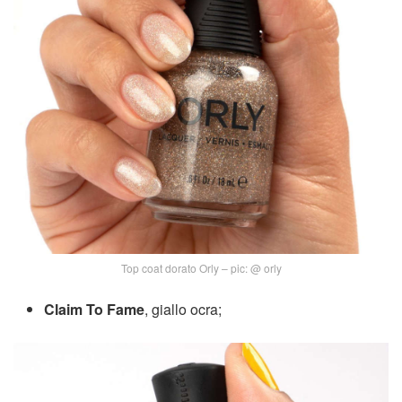
Top coat dorato Orly – pic: @ orly
Claim To Fame
, giallo ocra;