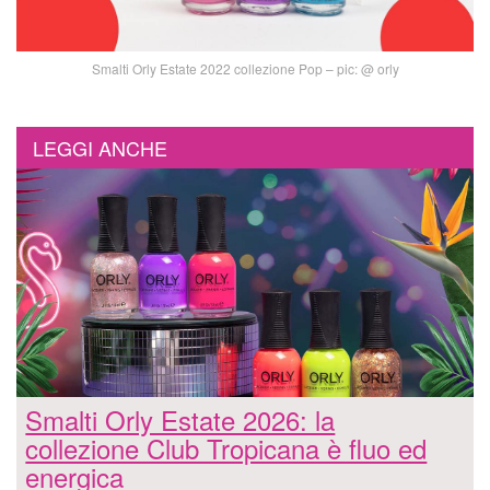
Smalti Orly Estate 2022 collezione Pop – pic: @ orly
LEGGI ANCHE
Smalti Orly Estate 2026: la
collezione Club Tropicana è fluo ed
energica