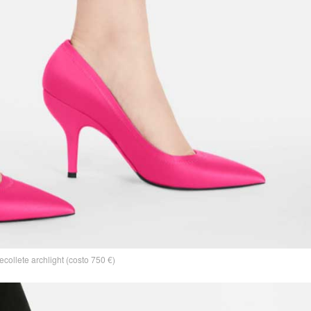
ecollete archlight (costo 750 €)