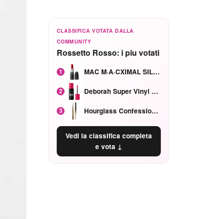
CLASSIFICA VOTATA DALLA
COMMUNITY
Rossetto Rosso: i piu votati
MAC M·A·CXIMAL SILKY MATTE Red Rock mat
1
Deborah Super Vinyl Shake Rosa Ciliegia
2
Hourglass Confession Ricaricabile Ultra Preciso Ad Alta Intensità Secretly Classic Red
3
Vedi la classifica completa
e vota ↓