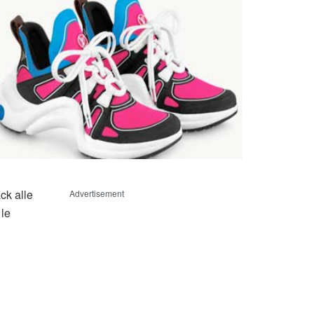
ck alle
Advertisement
 le