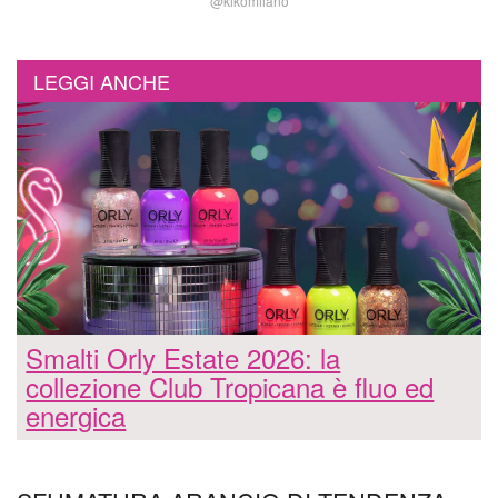
@kikomilano
LEGGI ANCHE
Smalti Orly Estate 2026: la
collezione Club Tropicana è fluo ed
energica