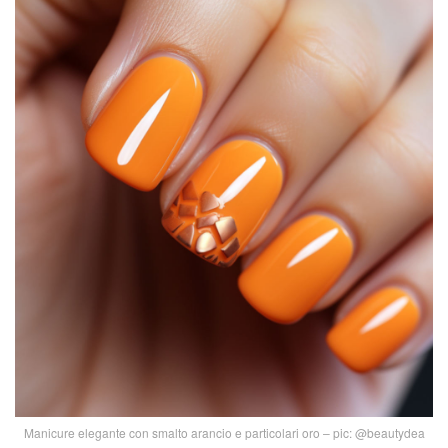
Manicure elegante con smalto arancio e particolari oro – pic: @beautydea