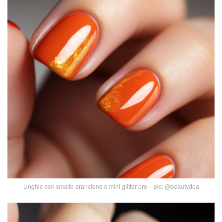
Unghie con smalto arancione e mini glitter oro – pic: @beautydea