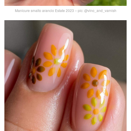
Manicure smalto arancio Estate 2023 – pic: @vino_and_varnish