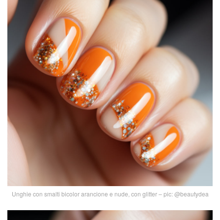
Unghie con smalti bicolor arancione e nude, con glitter – pic: @beautydea