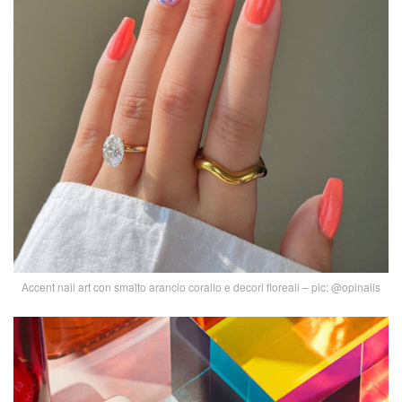
Accent nail art con smalto arancio corallo e decori floreali – pic: @opinails