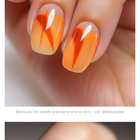
Manicure con smalto arancione tono su tono – pic: @beautydea