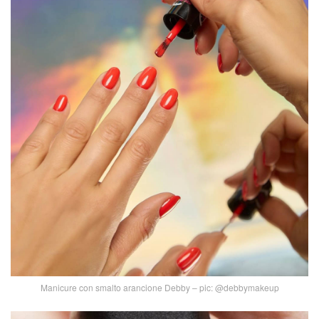
Manicure con smalto arancione Debby – pic: @debbymakeup