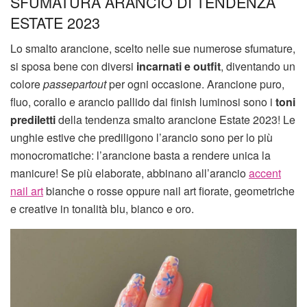
SFUMATURA ARANCIO DI TENDENZA
ESTATE 2023
Lo smalto arancione, scelto nelle sue numerose sfumature,
si sposa bene con diversi
incarnati e outfit
, diventando un
colore
passepartout
per ogni occasione. Arancione puro,
fluo, corallo e arancio pallido dai finish luminosi sono i
toni
prediletti
della tendenza smalto arancione Estate 2023! Le
unghie estive che prediligono l’arancio sono per lo più
monocromatiche: l’arancione basta a rendere unica la
manicure! Se più elaborate, abbinano all’arancio
accent
nail art
bianche o rosse oppure nail art fiorate, geometriche
e creative in tonalità blu, bianco e oro.