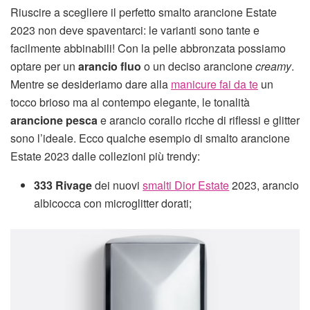
Riuscire a scegliere il perfetto smalto arancione Estate
2023 non deve spaventarci: le varianti sono tante e
facilmente abbinabili! Con la pelle abbronzata possiamo
optare per un
arancio fluo
o un deciso arancione
creamy
.
Mentre se desideriamo dare alla
manicure fai da te
un
tocco brioso ma al contempo elegante, le tonalità
arancione pesca
e arancio corallo ricche di riflessi e glitter
sono l’ideale. Ecco qualche esempio di smalto arancione
Estate 2023 dalle collezioni più trendy:
333 Rivage
dei nuovi
smalti Dior Estate
2023, arancio
albicocca con microglitter dorati;