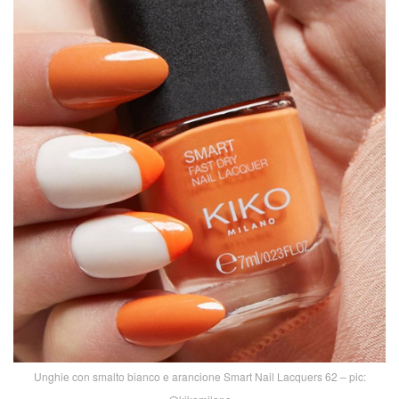
Unghie con smalto bianco e arancione Smart Nail Lacquers 62 – pic: