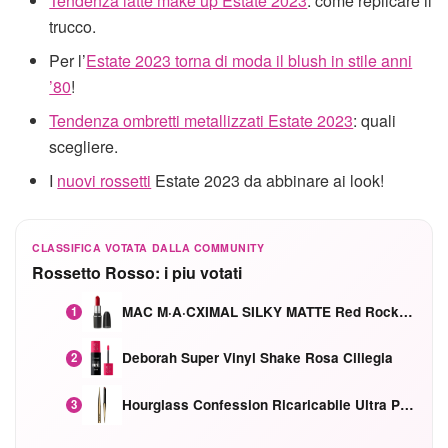
Tendenza latte make up Estate 2023
: come replicare il
trucco.
Per l’
Estate 2023 torna di moda il blush in stile anni
’80
!
Tendenza ombretti metallizzati Estate 2023
: quali
scegliere.
I
nuovi rossetti
Estate 2023 da abbinare ai look!
CLASSIFICA VOTATA DALLA COMMUNITY
Rossetto Rosso: i piu votati
MAC M·A·CXIMAL SILKY MATTE Red Rock mat
1
Deborah Super Vinyl Shake Rosa Ciliegia
2
Hourglass Confession Ricaricabile Ultra Preciso Ad Alta Intensità Secretly Classic Red
3