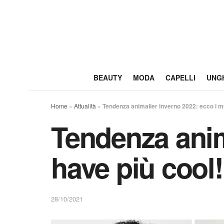
BEAUTY
MODA
CAPELLI
UNG
Home
»
Attualità
»
Tendenza animalier inverno 2022: ecco i m
Tendenza anim
have più cool!
28/10/2021