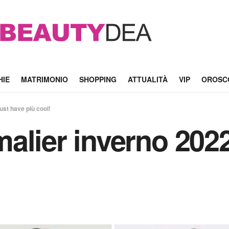
HIE
MATRIMONIO
SHOPPING
ATTUALITÀ
VIP
OROSC
ust have più cool!
alier inverno 2022