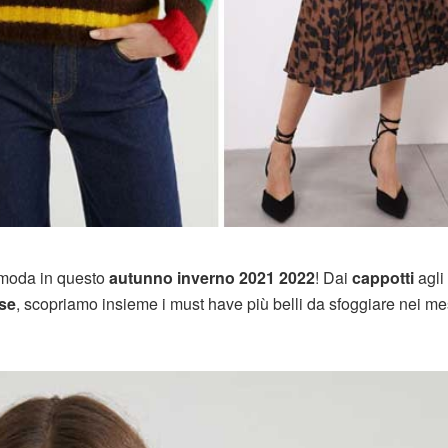
a moda in questo
autunno inverno 2021 2022
! Dai
cappotti
agli
se
, scopriamo insieme i must have più belli da sfoggiare nei me