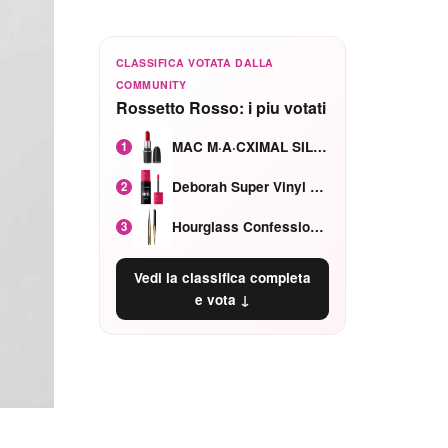
CLASSIFICA VOTATA DALLA
COMMUNITY
Rossetto Rosso: i piu votati
MAC M·A·CXIMAL SILKY MATTE Red Rock mat
1
Deborah Super Vinyl Shake Rosa Ciliegia
2
Hourglass Confession Ricaricabile Ultra Preciso Ad Alta Intensità Secretly Classic Red
3
Vedi la classifica completa
e vota ↓