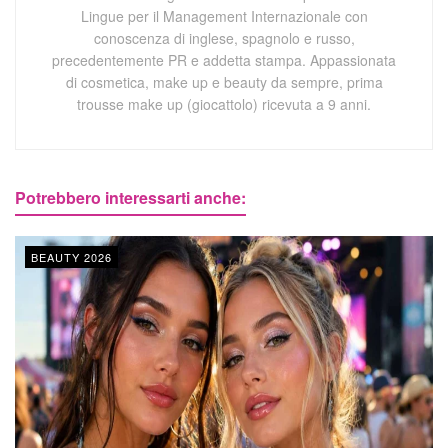
Lingue per il Management Internazionale con
conoscenza di inglese, spagnolo e russo,
precedentemente PR e addetta stampa. Appassionata
di cosmetica, make up e beauty da sempre, prima
trousse make up (giocattolo) ricevuta a 9 anni.
Potrebbero interessarti anche:
BEAUTY 2026