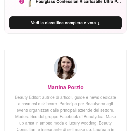
Hourglass Confession Ricaricabile Ultra Preciso Ad Alta Intensità Secretly Classic Red
3
Vedi la classifica completa e vota ↓
Martina Porzio
Beauty Editor: autrice di articoli, guide e news dedicate
a cosmesi e skincare. Partecipa per Beautydea agli
eventi organizzati dalle principali aziende del settore.
Moderatrice del gruppo Facebook di Beautydea. Make
up artist in ambito moda e luxury wedding. Beauty
Consultant e insegnante di self make up. Laureata in