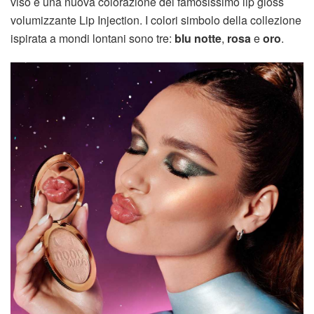
viso e una nuova colorazione del famosissimo lip gloss
volumizzante Lip Injection. I colori simbolo della collezione
ispirata a mondi lontani sono tre:
blu notte
,
rosa
e
oro
.