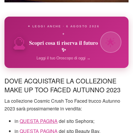
✦ LEGGI ANCHE · 6 AGOSTO 2026
🔮
✦
🌟
Scopri cosa ti riserva il futuro
✨
Leggi il tuo Oroscopo di oggi →
DOVE ACQUISTARE LA COLLEZIONE
MAKE UP TOO FACED AUTUNNO 2023
La collezione Cosmic Crush Too Faced trucco Autunno
2023 sarà prossimamente in vendita:
in
QUESTA PAGINA
del sito Sephora;
in
QUESTA PAGINA
del sito Beauty Bay.