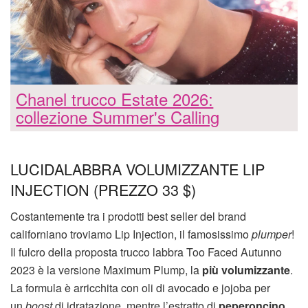
Chanel trucco Estate 2026:
collezione Summer's Calling
LUCIDALABBRA VOLUMIZZANTE LIP
INJECTION (PREZZO 33 $)
Costantemente tra i prodotti best seller del brand
californiano troviamo Lip Injection, il famosissimo
plumper
!
Il fulcro della proposta trucco labbra Too Faced Autunno
2023 è la versione Maximum Plump, la
più volumizzante
.
La formula è arricchita con oli di avocado e jojoba per
un
boost
di idratazione, mentre l’estratto di
peperoncino