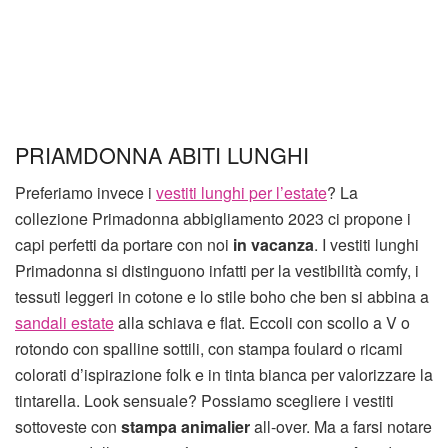
PRIAMDONNA ABITI LUNGHI
Preferiamo invece i
vestiti lunghi per l’estate
? La
collezione Primadonna abbigliamento 2023 ci propone i
capi perfetti da portare con noi
in vacanza
. I vestiti lunghi
Primadonna si distinguono infatti per la vestibilità comfy, i
tessuti leggeri in cotone e lo stile boho che ben si abbina a
sandali estate
alla schiava e flat. Eccoli con scollo a V o
rotondo con spalline sottili, con stampa foulard o ricami
colorati d’ispirazione folk e in tinta bianca per valorizzare la
tintarella. Look sensuale? Possiamo scegliere i vestiti
sottoveste con
stampa
animalier
all-over. Ma a farsi notare