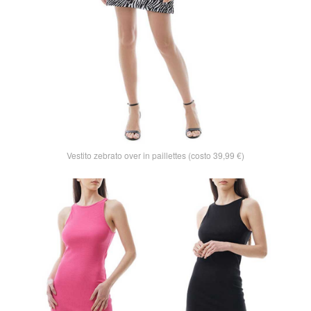
Vestito zebrato over in paillettes (costo 39,99 €)