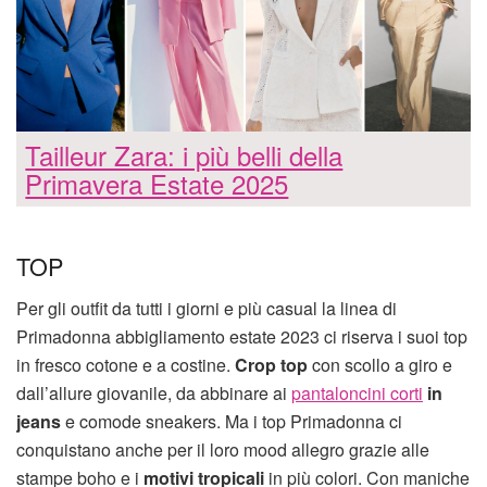
Tailleur Zara: i più belli della
Primavera Estate 2025
TOP
Per gli outfit da tutti i giorni e più casual la linea di
Primadonna abbigliamento estate 2023 ci riserva i suoi top
in fresco cotone e a costine.
Crop top
con scollo a giro e
dall’allure giovanile, da abbinare ai
pantaloncini corti
in
jeans
e comode sneakers. Ma i top Primadonna ci
conquistano anche per il loro mood allegro grazie alle
stampe boho e i
motivi tropicali
in più colori. Con maniche