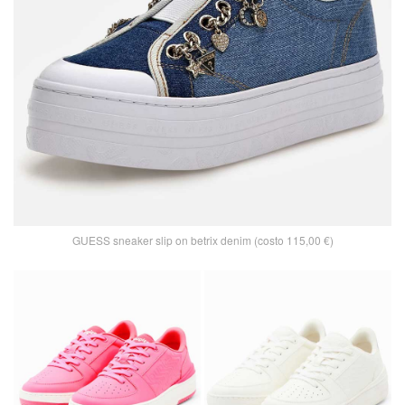
GUESS sneaker slip on betrix denim (costo 115,00 €)