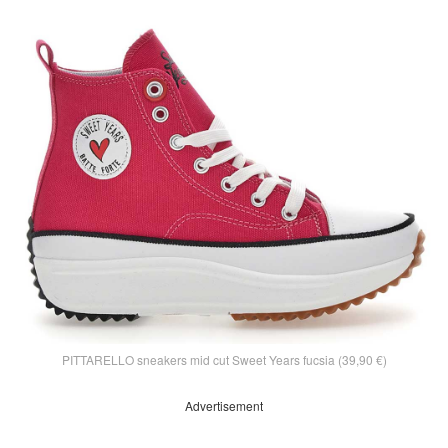
PITTARELLO sneakers mid cut Sweet Years fucsia (39,90 €)
Advertisement