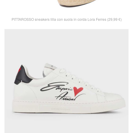
PITTAROSSO sneakers lilla con suola in corda Lora Ferres (29,99 €)