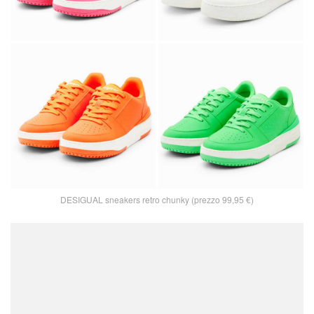
DESIGUAL sneakers retro chunky (prezzo 99,95 €)