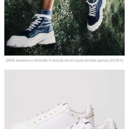
ZARA sneakers a stivaletto in tessuto denim suola dentata spessa (55,95 €)