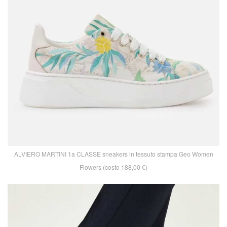
ALVIERO MARTINI 1a CLASSE sneakers in tessuto stampa Geo Women
Flowers (costo 188,00 €)