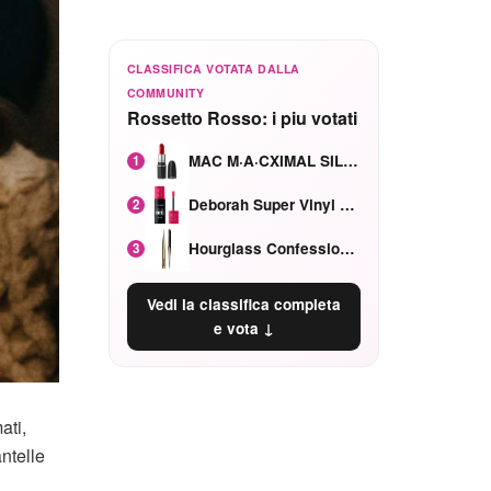
CLASSIFICA VOTATA DALLA
COMMUNITY
Rossetto Rosso: i piu votati
MAC M·A·CXIMAL SILKY MATTE Red Rock mat
1
Deborah Super Vinyl Shake Rosa Ciliegia
2
Hourglass Confession Ricaricabile Ultra Preciso Ad Alta Intensità Secretly Classic Red
3
Vedi la classifica completa
e vota ↓
ati,
ntelle