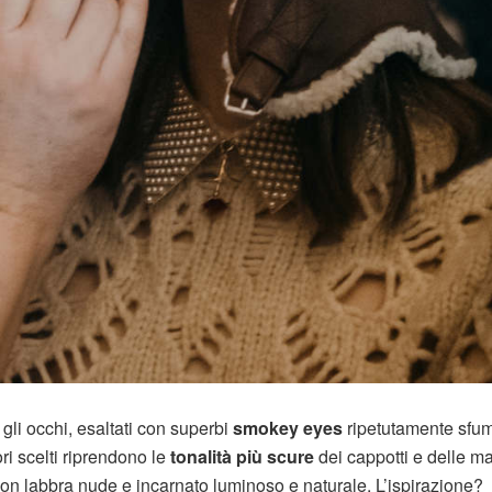
gli occhi, esaltati con superbi
smokey eyes
ripetutamente sfum
ori scelti riprendono le
tonalità più scure
dei cappotti e delle ma
o con labbra nude e incarnato luminoso e naturale. L’ispirazione?