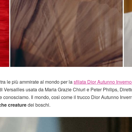
tra le più ammirate al mondo per la
sfilata Dior Autunno Invern
 Versailles usata da Maria Grazie Chiuri e Peter Philips, Dirett
he conosciamo. Il mondo, così come il trucco Dior Autunno Inve
che creature
dei boschi.