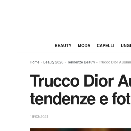
BEAUTY
MODA
CAPELLI
UNG
Home
»
Beauty 2026
»
Tendenze Beauty
»
Trucco Dior Autunn
Trucco Dior A
tendenze e fo
16/03/2021