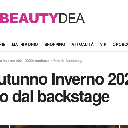
HIE
MATRIMONIO
SHOPPING
ATTUALITÀ
VIP
OROSC
o Inverno 2021 2022: tendenze e foto dal backstage
utunno Inverno 20
to dal backstage