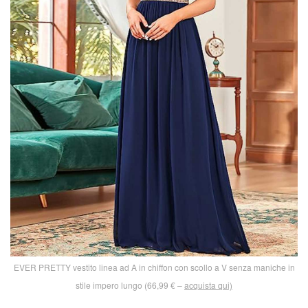
EVER PRETTY vestito linea ad A in chiffon con scollo a V senza maniche in
stile impero lungo (66,99 € –
acquista qui)