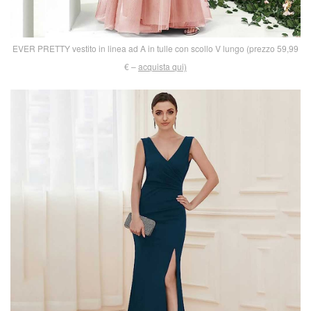
EVER PRETTY vestito in linea ad A in tulle con scollo V lungo (prezzo 59,99
€ –
acquista qui)