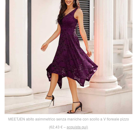
MEETJEN abito asimmetrico senza maniche con scollo a V floreale pizzo
(62,43 € –
acquista qui)