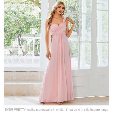
EVER PRETTY vestito monospalla in chiffon linea ad A in stile impero lungo