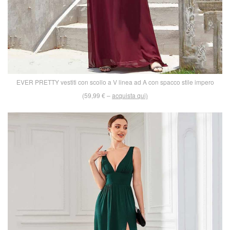
EVER PRETTY vestiti con scollo a V linea ad A con spacco stile impero
(59,99 € –
acquista qui)