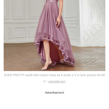
EVER PRETTY vestiti stile impero linea ad A scollo a V in tulle (prezzo 64,99
€ –
acquista qui)
Advertisement