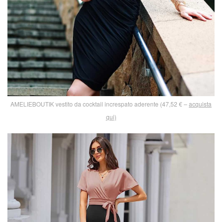
AMELIEBOUTIK vestito da cocktail increspato aderente (47,52 € –
acquista
qui)