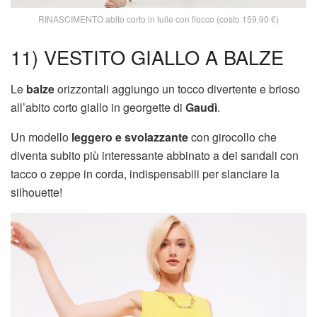
RINASCIMENTO abito corto in tulle con fiocco (costo 159,90 €)
11) VESTITO GIALLO A BALZE
Le
balze
orizzontali aggiungo un tocco divertente e brioso
all’abito corto giallo in georgette di
Gaudì
.
Un modello
leggero e svolazzante
con girocollo che
diventa subito più interessante abbinato a dei sandali con
tacco o zeppe in corda, indispensabili per slanciare la
silhouette!