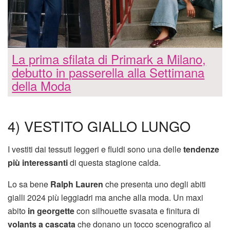
La prima sfilata di Primark a Milano,
debutto in passerella alla Settimana
della Moda
4) VESTITO GIALLO LUNGO
I vestiti dai tessuti leggeri e fluidi sono una delle
tendenze
più interessanti
di questa stagione calda.
Lo sa bene
Ralph Lauren
che presenta uno degli abiti
gialli 2024 più leggiadri ma anche alla moda. Un maxi
abito
in georgette
con silhouette svasata e finitura di
volants a cascata
che donano un tocco scenografico al