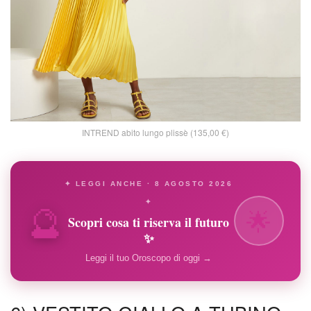
INTREND abito lungo plissè (135,00 €)
✦ LEGGI ANCHE · 8 AGOSTO 2026
🔮
✦
🌟
Scopri cosa ti riserva il futuro
✨
Leggi il tuo Oroscopo di oggi →