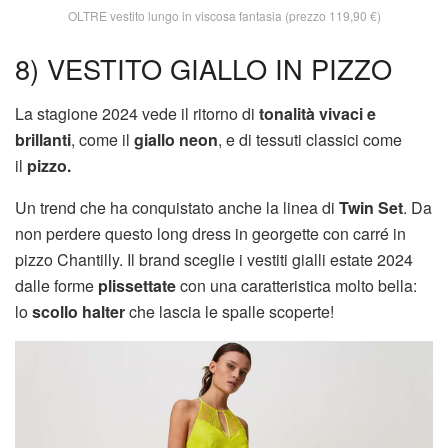
OLTRE vestito lungo in viscosa fantasia (prezzo 119,90 €)
8) VESTITO GIALLO IN PIZZO
La stagione 2024 vede il ritorno di
tonalità vivaci e
brillanti
, come il
giallo neon
, e di tessuti classici come
il
pizzo.
Un trend che ha conquistato anche la linea di
Twin Set
. Da
non perdere questo long dress in georgette con carré in
pizzo Chantilly. Il brand sceglie i vestiti gialli estate 2024
dalle forme
plissettate
con una caratteristica molto bella:
lo
scollo halter
che lascia le spalle scoperte!