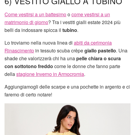
6) VESTITO GIALLO A TUBINO
Come vestirsi a un battesimo
o
come vestirsi a un
matrimonio di giorno
? Tra i vestiti gialli estate 2024 più
belli da indossare spicca il
tubino
.
Lo troviamo nella nuova linea di
abiti da cerimonia
Rinascimento
in tessuto scuba crêpe
giallo pastello
. Una
shade che valorizzerà chi ha una
pelle chiara o scura
con sottotono freddo
come le donne che fanno parte
della
stagione Inverno in Armocromia
.
Aggiungiamogli delle scarpe e una pochette in argento e ci
faremo di certo notare!