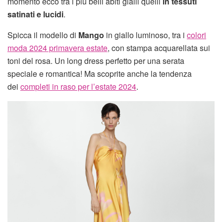
momento ecco tra i più belli abiti gialli quelli
in tessuti
satinati e lucidi
.
Spicca il modello di
Mango
in giallo luminoso, tra i
colori
moda 2024 primavera estate
, con stampa acquarellata sui
toni del rosa. Un long dress perfetto per una serata
speciale e romantica! Ma scoprite anche la tendenza
dei
completi in raso per l’estate 2024
.