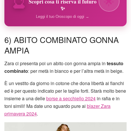
🔮
🌟
Scopri cosa ti riserva il futuro
✨
Leggi il tuo Oroscopo di oggi →
6) ABITO COMBINATO GONNA
AMPIA
Zara ci presenta poi un abito con gonna ampia in
tessuto
combinato
: per metà in bianco e per l’altra metà in beige.
È un vestito da giorno in cotone che dona libertà ai fianchi
ed è per questo indicato per le taglie forti. Starà molto bene
insieme a una delle
borse a secchiello 2024
in rafia e in
toni simili! Ma date uno sguardo pure ai
blazer Zara
primavera 2024
.