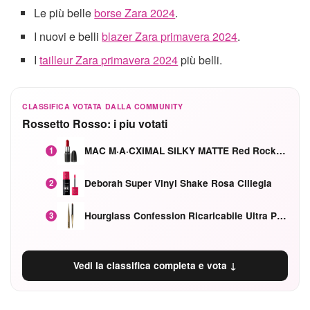
Le più belle
borse Zara 2024
.
I nuovi e belli
blazer Zara primavera 2024
.
I
tailleur Zara primavera 2024
più belli.
CLASSIFICA VOTATA DALLA COMMUNITY
Rossetto Rosso: i piu votati
MAC M·A·CXIMAL SILKY MATTE Red Rock mat
1
Deborah Super Vinyl Shake Rosa Ciliegia
2
Hourglass Confession Ricaricabile Ultra Preciso Ad Alta Intensità Secretly Classic Red
3
Vedi la classifica completa e vota ↓