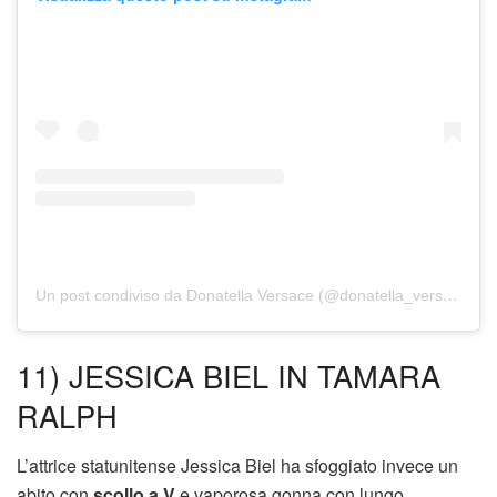
Un post condiviso da Donatella Versace (@donatella_versace)
11) JESSICA BIEL IN TAMARA
RALPH
L’attrice statunitense Jessica Biel ha sfoggiato invece un
abito con
scollo a V
e vaporosa gonna con lungo