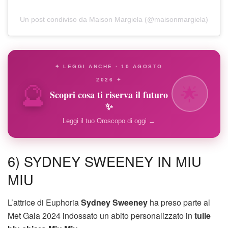
Un post condiviso da Maison Margiela (@maisonmargiela)
✦ LEGGI ANCHE · 10 AGOSTO
🔮
2026 ✦
🌟
Scopri cosa ti riserva il futuro
✨
Leggi il tuo Oroscopo di oggi →
6) SYDNEY SWEENEY IN MIU
MIU
L’attrice di Euphoria
Sydney Sweeney
ha preso parte al
Met Gala 2024 indossato un abito personalizzato in
tulle