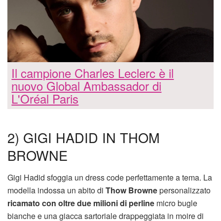
Il campione Charles Leclerc è il
nuovo Global Ambassador di
L'Oréal Paris
2) GIGI HADID IN THOM
BROWNE
Gigi Hadid sfoggia un dress code perfettamente a tema. La
modella indossa un abito di
Thow Browne
personalizzato
ricamato con oltre due milioni di perline
micro bugle
bianche e una giacca sartoriale drappeggiata in moire di