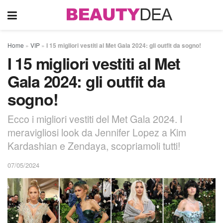
Home
»
VIP
»
I 15 migliori vestiti al Met Gala 2024: gli outfit da sogno!
I 15 migliori vestiti al Met
Gala 2024: gli outfit da
sogno!
Ecco i migliori vestiti del Met Gala 2024. I
meravigliosi look da Jennifer Lopez a Kim
Kardashian e Zendaya, scopriamoli tutti!
07/05/2024