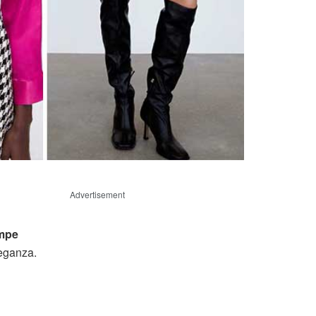
Advertisement
mpe
leganza.