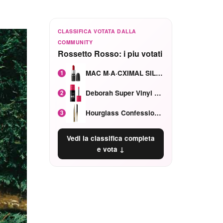
CLASSIFICA VOTATA DALLA
COMMUNITY
Rossetto Rosso: i piu votati
MAC M·A·CXIMAL SILKY MATTE Red Rock mat
1
Deborah Super Vinyl Shake Rosa Ciliegia
2
Hourglass Confession Ricaricabile Ultra Preciso Ad Alta Intensità Secretly Classic Red
3
Vedi la classifica completa
e vota ↓