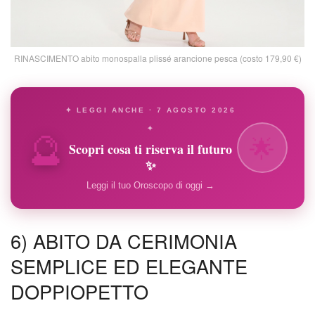
RINASCIMENTO abito monospalla plissé arancione pesca (costo 179,90 €)
✦ LEGGI ANCHE · 7 AGOSTO 2026
🔮
✦
🌟
Scopri cosa ti riserva il futuro
✨
Leggi il tuo Oroscopo di oggi →
6) ABITO DA CERIMONIA
SEMPLICE ED ELEGANTE
DOPPIOPETTO