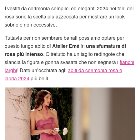
I vestiti da cerimonia semplici ed eleganti 2024 nei toni del
rosa sono la scelta più azzeccata per mostrare un look
sobrio e non eccessivo.
Tuttavia per non sembrare banali possiamo optare per
questo lungo abito di
Atelier Emé
in
una sfumatura di
rosa più intenso
. Oltretutto ha un taglio redingote che
slancia la figura e gonna svasata che non segnerà i
fianchi
larghi
! Date un’occhiata agli
abiti da cerimonia rosa e
cipria 2024
più belli.