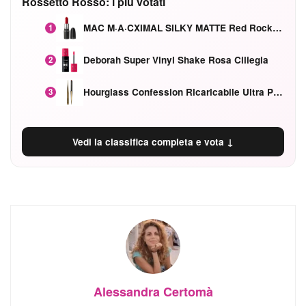
Rossetto Rosso: i piu votati
MAC M·A·CXIMAL SILKY MATTE Red Rock mat
1
Deborah Super Vinyl Shake Rosa Ciliegia
2
Hourglass Confession Ricaricabile Ultra Preciso Ad Alta Intensità Secretly Classic Red
3
Vedi la classifica completa e vota ↓
Alessandra Certomà