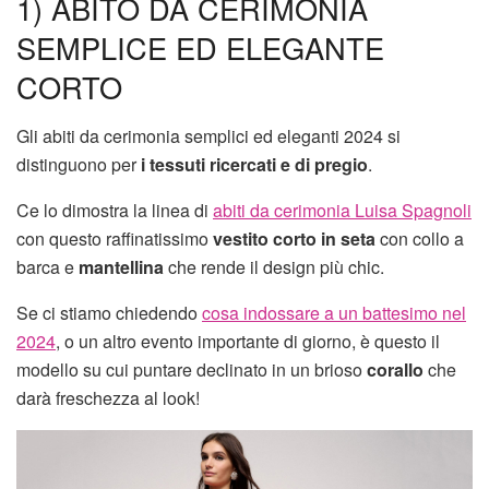
1) ABITO DA CERIMONIA
SEMPLICE ED ELEGANTE
CORTO
Gli abiti da cerimonia semplici ed eleganti 2024 si
distinguono per
i tessuti ricercati e di pregio
.
Ce lo dimostra la linea di
abiti da cerimonia Luisa Spagnoli
con questo raffinatissimo
vestito corto in seta
con collo a
barca e
mantellina
che rende il design più chic.
Se ci stiamo chiedendo
cosa indossare a un battesimo nel
2024
, o un altro evento importante di giorno, è questo il
modello su cui puntare declinato in un brioso
corallo
che
darà freschezza al look!