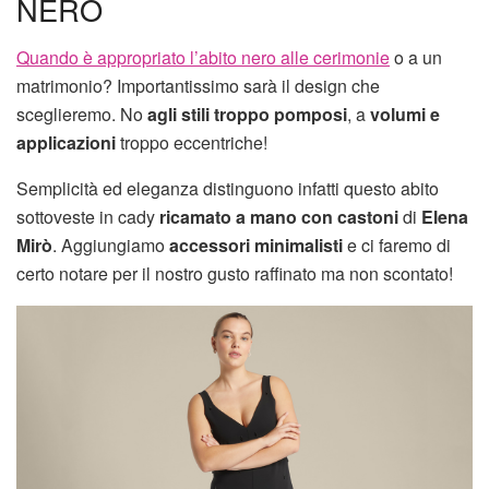
NERO
Quando è appropriato l’abito nero alle cerimonie
o a un
matrimonio? Importantissimo sarà il design che
sceglieremo. No
agli stili troppo pomposi
, a
volumi e
applicazioni
troppo eccentriche!
Semplicità ed eleganza distinguono infatti questo abito
sottoveste in cady
ricamato a mano con castoni
di
Elena
Mirò
. Aggiungiamo
accessori minimalisti
e ci faremo di
certo notare per il nostro gusto raffinato ma non scontato!