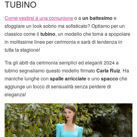
TUBINO
Come vestirsi a una comunione
o a
un battesimo
e
sfoggiare un look sobrio ma sofisticato? Optiamo per un
classico come il
tubino
, un modello che torna a spopolare
in moltissime linee per cerimonia e sarà di tendenza in
tutta la stagione!
Tra gli abiti da cerimonia semplici ed eleganti 2024 a
tubino segnaliamo questo modello firmato
Carla Ruiz
. Ha
maniche lunghe con
spalle arricciate
e uno
spacco
che
aggiunge un tocco di sensualità senza perdere di
eleganza!