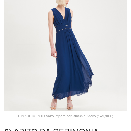
RINASCIMENTO abito impero con strass e fiocco (149,90 €)