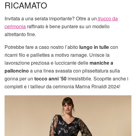
RICAMATO
Invitata a una serata importante? Oltre a un
trucco da
cerimonia
raffinato è bene puntare su un modello
altrettanto fine.
Potrebbe fare a caso nostro l’abito
lungo in tulle
con
ricami filo e paillettes a motivo ramage. Unisce la
lavorazione preziosa e luccicante delle
maniche a
palloncino
a una linea svasata con plissettatura sulla
gonna per un
tocco anni ’50
irresistibile. Scoprite anche i
completi e i tailleur da cerimonia Marina Rinaldi 2024!