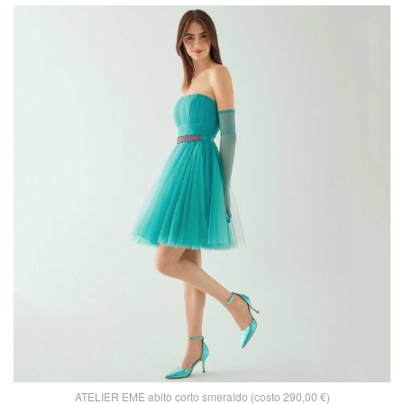
ATELIER EME abito corto smeraldo (costo 290,00 €)