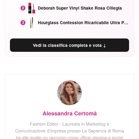
Deborah Super Vinyl Shake Rosa Ciliegia
2
Hourglass Confession Ricaricabile Ultra Preciso Ad Alta Intensità Secretly Classic Red
3
Vedi la classifica completa e vota ↓
Alessandra Certomà
Fashion Editor - Laureata in Marketing e
Comunicazione d'impresa presso La Sapienza di Roma
ha alle spalle un percorso come ufficio stampa e social