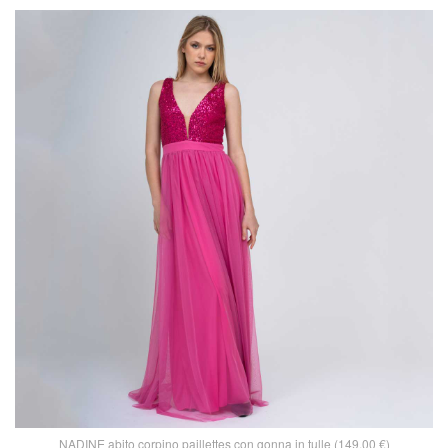
NADINE abito corpino paillettes con gonna in tulle (149,00 €)