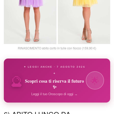
RINASCIMENTO abito corto in tulle con fiocco (159,90 €)
✦ LEGGI ANCHE · 7 AGOSTO 2026
🔮
✦
🌟
Scopri cosa ti riserva il futuro
✨
Leggi il tuo Oroscopo di oggi →