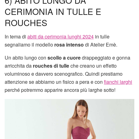
6) ABITO LUNGO DA
CERIMONIA IN TULLE E
ROUCHES
In tema di
abiti da cerimonia lunghi 2024
in tulle
segnaliamo il modello
rosa
intenso
di Atelier Emè.
Un abito lungo con
scollo a cuore
drappeggiato e gonna
arricchita da
rouches di tulle
che creano un effetto
voluminoso e davvero scenografico. Quindi prestiamo
attenzione se abbiamo un fisico a pera e con
fianchi larghi
perché potremmo apparire ancora più larghe sotto!