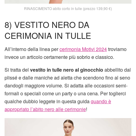
RINASCIMENTO abito corto in tulle (prezzo 139,90 €)
8) VESTITO NERO DA
CERIMONIA IN TULLE
All’interno della linea per
cerimonia Motivi 2024
troviamo
invece un articolo certamente più sobrio e classico.
Si tratta del
vestito in tulle nero
al ginocchio
abbellito dal
plissé e dalle maniche ad aletta che scendono fino al seno
dandogli maggiore volume. Si adatta alle occasioni semi-
formali o speciali come un party o una cena. Per toglierci
qualche dubbio leggete in questa guida
quando è
appropriato l’abito nero alle cerimonie
!