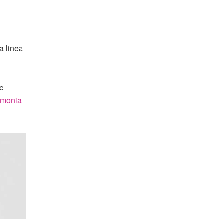
a linea
e
imonia