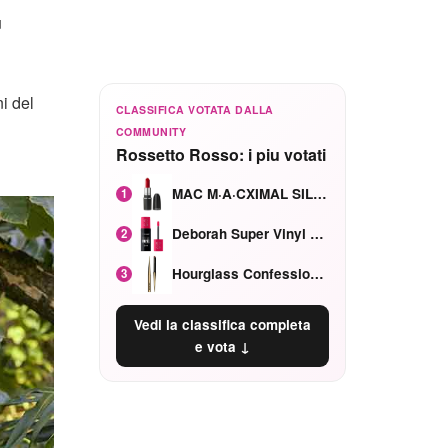
ù
i del
CLASSIFICA VOTATA DALLA
COMMUNITY
Rossetto Rosso: i piu votati
MAC M·A·CXIMAL SILKY MATTE Red Rock mat
1
Deborah Super Vinyl Shake Rosa Ciliegia
2
Hourglass Confession Ricaricabile Ultra Preciso Ad Alta Intensità Secretly Classic Red
3
Vedi la classifica completa
e vota ↓