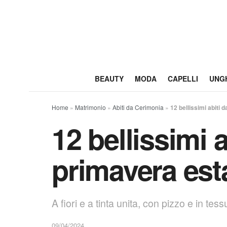
BEAUTY
MODA
CAPELLI
UNG
Home
»
Matrimonio
»
Abiti da Cerimonia
»
12 bellissimi abiti
12 bellissimi 
primavera est
A fiori e a tinta unita, con pizzo e in tes
09/04/2024