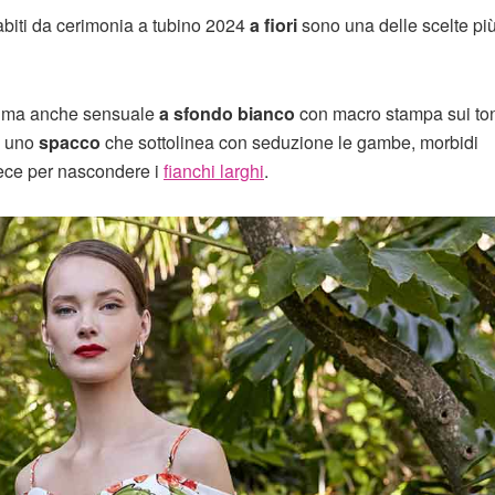
abiti da cerimonia a tubino 2024
a fiori
sono una delle scelte pi
mo ma anche sensuale
a sfondo bianco
con macro stampa sui ton
a uno
spacco
che sottolinea con seduzione le gambe, morbidi
vece per nascondere i
fianchi larghi
.