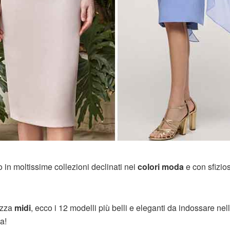
o in moltissime collezioni declinati nei
colori moda
e con sfizio
ezza
midi
, ecco i 12 modelli più belli e eleganti da indossare nel
a!