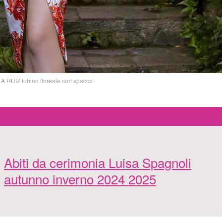
 RUIZ tubino floreale con spacco
Abiti da cerimonia Luisa Spagnoli
autunno inverno 2024 2025