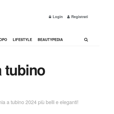
Login
Registrati
OPO
LIFESTYLE
BEAUTYPEDIA
a tubino
onia a tubino 2024 più belli e eleganti!