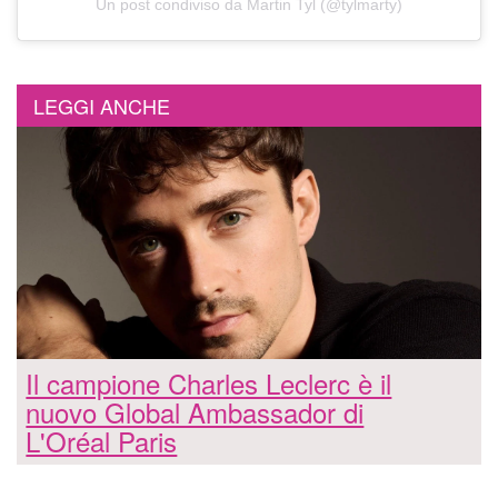
Un post condiviso da Martin Tyl (@tylmarty)
LEGGI ANCHE
Il campione Charles Leclerc è il
nuovo Global Ambassador di
L'Oréal Paris