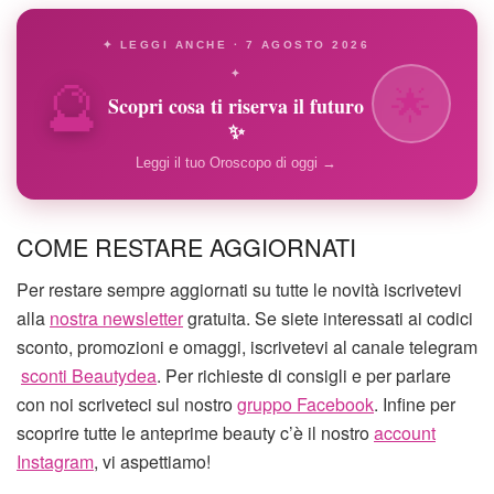
✦ LEGGI ANCHE · 7 AGOSTO 2026
🔮
✦
🌟
Scopri cosa ti riserva il futuro
✨
Leggi il tuo Oroscopo di oggi →
COME RESTARE AGGIORNATI
Per restare sempre aggiornati su tutte le novità iscrivetevi
alla
nostra newsletter
gratuita. Se siete interessati ai codici
sconto, promozioni e omaggi, iscrivetevi al canale telegram
sconti Beautydea
. Per richieste di consigli e per parlare
con noi scriveteci sul nostro
gruppo Facebook
. Infine per
scoprire tutte le anteprime beauty c’è il nostro
account
Instagram
, vi aspettiamo!