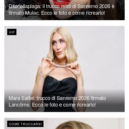
Ditonellapiaga: il trucco retrò di Sanremo 2026 è
firmato Mulac. Ecco le foto e come ricrearlo!
VIP
Mara Sattei: trucco di Sanremo 2026 firmato
Lancôme. Ecco le foto e come ricrearlo!
COME TRUCCARSI