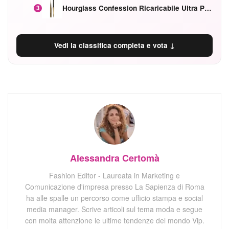
Hourglass Confession Ricaricabile Ultra Preciso Ad Alta Intensità Secretly Classic Red
3
Vedi la classifica completa e vota ↓
Alessandra Certomà
Fashion Editor - Laureata in Marketing e
Comunicazione d'impresa presso La Sapienza di Roma
ha alle spalle un percorso come ufficio stampa e social
media manager. Scrive articoli sul tema moda e segue
con molta attenzione le ultime tendenze del mondo Vip.