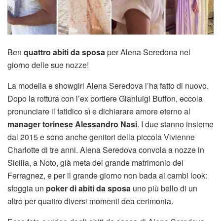
Ben
quattro abiti da sposa
per Alena Seredona nel
giorno delle sue nozze!
La modella e showgirl Alena Seredova l’ha fatto di nuovo.
Dopo la rottura con l’ex portiere Gianluigi Buffon, eccola
pronunciare il fatidico sì e dichiarare amore eterno al
manager torinese Alessandro Nasi
. I due stanno insieme
dal 2015 e sono anche genitori della piccola Vivienne
Charlotte di tre anni. Alena Seredova convola a nozze in
Sicilia, a Noto, già meta del grande matrimonio dei
Ferragnez, e per il grande giorno non bada ai cambi look:
sfoggia un
poker di abiti da sposa
uno più bello di un
altro per quattro diversi momenti dea cerimonia.