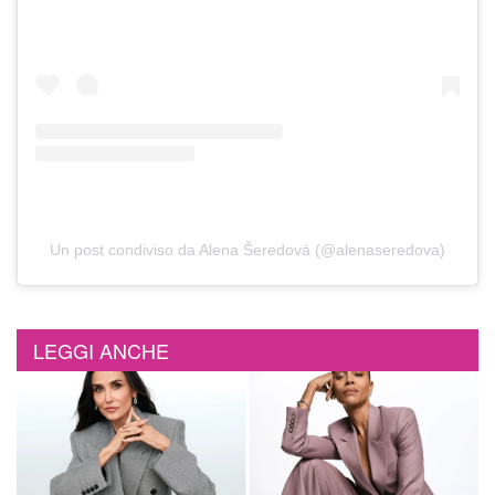
Un post condiviso da Alena Šeredová (@alenaseredova)
LEGGI ANCHE