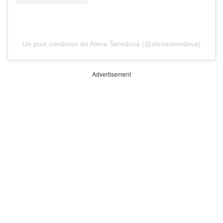
Un post condiviso da Alena Šeredová (@alenaseredova)
Advertisement