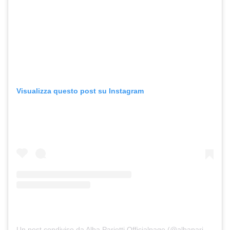
Visualizza questo post su Instagram
Un post condiviso da Alba Parietti Officialpage (@albaparietti)