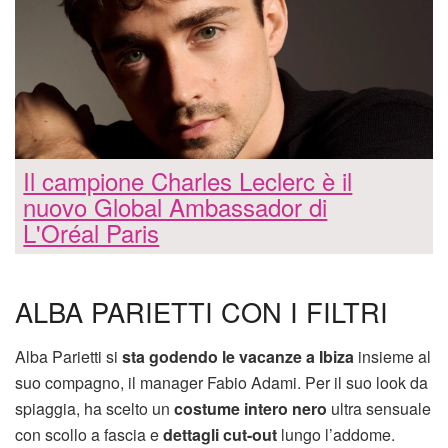
Il campione Charles Leclerc è il
nuovo Global Ambassador di
L'Oréal Paris
ALBA PARIETTI CON I FILTRI
Alba Parietti si
sta godendo le vacanze a Ibiza
insieme al
suo compagno, il manager Fabio Adami. Per il suo look da
spiaggia, ha scelto un
costume intero nero
ultra sensuale
con scollo a fascia e
dettagli cut-out
lungo l’addome.