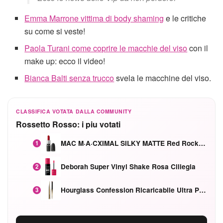
Emma Marrone vittima di body shaming
e le critiche
su come si veste!
Paola Turani come coprire le macchie del viso
con il
make up: ecco il video!
Bianca Balti senza trucco
svela le macchine del viso.
CLASSIFICA VOTATA DALLA COMMUNITY
Rossetto Rosso: i piu votati
MAC M·A·CXIMAL SILKY MATTE Red Rock mat
1
Deborah Super Vinyl Shake Rosa Ciliegia
2
Hourglass Confession Ricaricabile Ultra Preciso Ad Alta Intensità Secretly Classic Red
3