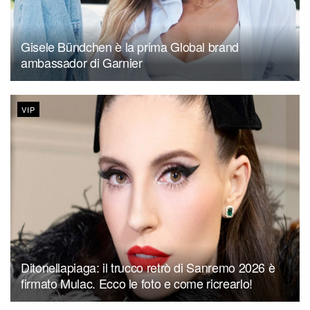
Gisele Bündchen è la prima Global brand
ambassador di Garnier
VIP
Ditonellapiaga: il trucco retrò di Sanremo 2026 è
firmato Mulac. Ecco le foto e come ricrearlo!