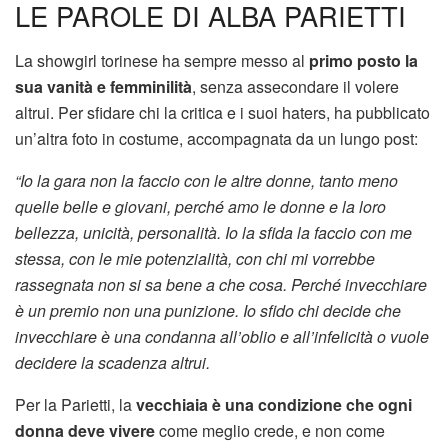
LE PAROLE DI ALBA PARIETTI
La showgirl torinese ha sempre messo al
primo posto la
sua vanità e femminilità
, senza assecondare il volere
altrui. Per sfidare chi la critica e i suoi haters, ha pubblicato
un’altra foto in costume, accompagnata da un lungo post:
“Io la gara non la faccio con le altre donne, tanto meno
quelle belle e giovani, perché amo le donne e la loro
bellezza, unicità, personalità. Io la sfida la faccio con me
stessa, con le mie potenzialità, con chi mi vorrebbe
rassegnata non si sa bene a che cosa. Perché invecchiare
è un premio non una punizione. Io sfido chi decide che
invecchiare è una condanna all’oblio e all’infelicità o vuole
decidere la scadenza altrui.
Per la Parietti, la
vecchiaia è una condizione che ogni
donna deve vivere
come meglio crede, e non come