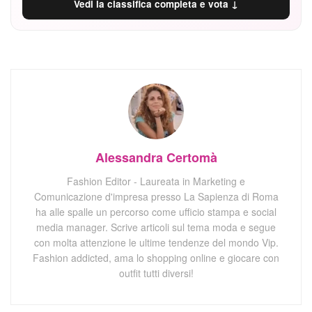
Vedi la classifica completa e vota ↓
Alessandra Certomà
Fashion Editor - Laureata in Marketing e
Comunicazione d'impresa presso La Sapienza di Roma
ha alle spalle un percorso come ufficio stampa e social
media manager. Scrive articoli sul tema moda e segue
con molta attenzione le ultime tendenze del mondo Vip.
Fashion addicted, ama lo shopping online e giocare con
outfit tutti diversi!