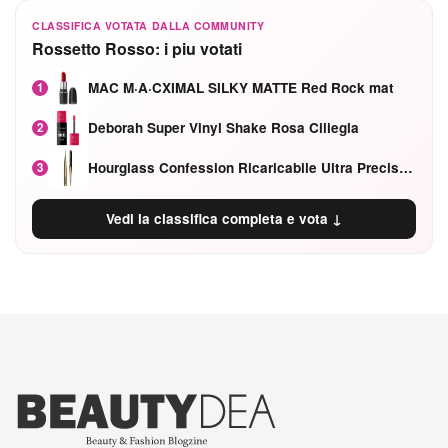
CLASSIFICA VOTATA DALLA COMMUNITY
Rossetto Rosso: i piu votati
MAC M·A·CXIMAL SILKY MATTE Red Rock mat
1
Deborah Super Vinyl Shake Rosa Ciliegia
2
Hourglass Confession Ricaricabile Ultra Preciso Ad Alta Intensità Secretly Classic Red
3
Vedi la classifica completa e vota ↓