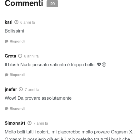
Commenti
20
kati
6 anni fa
Bellissimi
Rispondi
Greta
6 anni fa
Il blush Nude pescato satinato è troppo bello! 💖😍
Rispondi
jnefer
7 anni fa
Wow! Da provare assolutamente
Rispondi
Simona91
7 anni fa
Molto belli tutti i colori.. mi piacerebbe molto provare Orgasm X..
Orgasm lo possiedo già ed è il mio preferito tra tutti i bush che