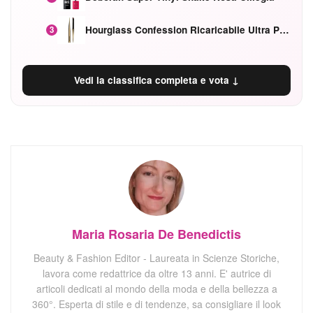
Hourglass Confession Ricaricabile Ultra Preciso Ad Alta Intensità Secretly Classic Red
3
Vedi la classifica completa e vota ↓
Maria Rosaria De Benedictis
Beauty & Fashion Editor - Laureata in Scienze Storiche,
lavora come redattrice da oltre 13 anni. E' autrice di
articoli dedicati al mondo della moda e della bellezza a
360°. Esperta di stile e di tendenze, sa consigliare il look