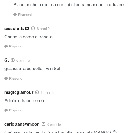
Piace anche a me ma non mi ci entra neanche il cellulare!
Rispondi
sissolotta82
6 anni fa
Carine le borse a tracolla
Rispondi
G.
6 anni fa
graziosa la borsetta Twin Set
Rispondi
magicglamour
6 anni fa
Adoro le tracolle nere!
Rispondi
carlottanewmoon
6 anni fa
Carinissima la
mini borsa a tracolla trapuntata MANGO 😍