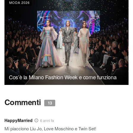
MODA 2026
Cos’è la Milano Fashion Week e come funziona
Commenti
13
HappyMarried
6 anni fa
Mi piacciono Liu Jo, Love Moschino e Twin Set!