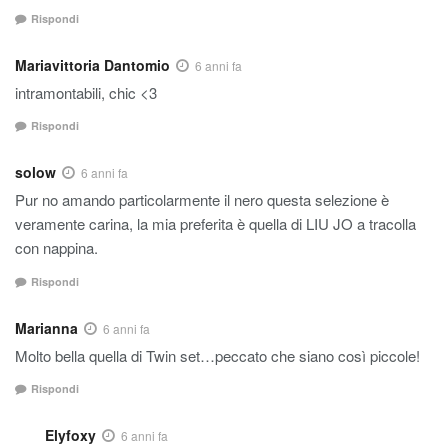
Rispondi
Mariavittoria Dantomio
6 anni fa
intramontabili, chic <3
Rispondi
solow
6 anni fa
Pur no amando particolarmente il nero questa selezione è
veramente carina, la mia preferita è quella di LIU JO a tracolla
con nappina.
Rispondi
Marianna
6 anni fa
Molto bella quella di Twin set…peccato che siano così piccole!
Rispondi
Elyfoxy
6 anni fa