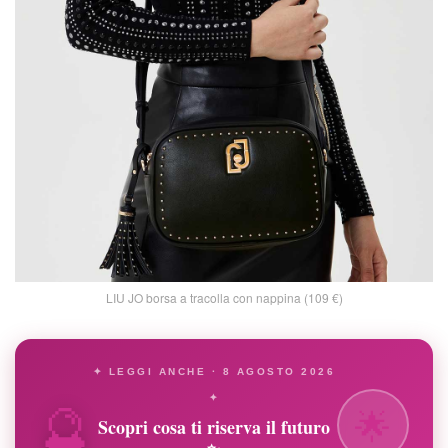
LIU JO borsa a tracolla con nappina (109 €)
✦ LEGGI ANCHE · 8 AGOSTO 2026
🔮
✦
🌟
Scopri cosa ti riserva il futuro