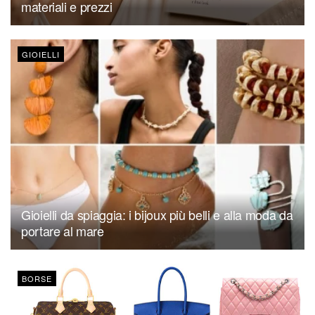
materiali e prezzi
GIOIELLI
Gioielli da spiaggia: i bijoux più belli e alla moda da
portare al mare
BORSE