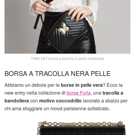
TWIN SET borsa a tracolla in pelle matelassè
BORSA A TRACOLLA NERA PELLE
Abbiamo un debole per le
borse in pelle vera
? Ecco la
new entry nella collezione di
borse Furla
, una
tracolla a
bandoliera
con
motivo coccodrillo
lavorato a sbalzo per
chi ama sfoggiare un mood parisienne sofisticato.