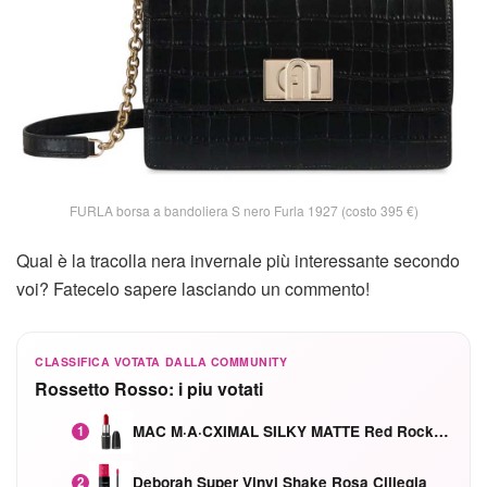
FURLA borsa a bandoliera S nero Furla 1927 (costo 395 €)
Qual è la tracolla nera invernale più interessante secondo
voi? Fatecelo sapere lasciando un commento!
CLASSIFICA VOTATA DALLA COMMUNITY
Rossetto Rosso: i piu votati
MAC M·A·CXIMAL SILKY MATTE Red Rock mat
1
Deborah Super Vinyl Shake Rosa Ciliegia
2