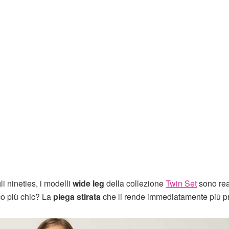
li nineties, i modelli
wide leg
della collezione
Twin Set
sono rea
cco più chic? La
piega stirata
che li rende immediatamente più p