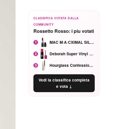
CLASSIFICA VOTATA DALLA
COMMUNITY
Rossetto Rosso: i piu votati
MAC M·A·CXIMAL SILKY MATTE Red Rock mat
1
Deborah Super Vinyl Shake Rosa Ciliegia
2
Hourglass Confession Ricaricabile Ultra Preciso Ad Alta Intensità Secretly Classic Red
3
Vedi la classifica completa
e vota ↓