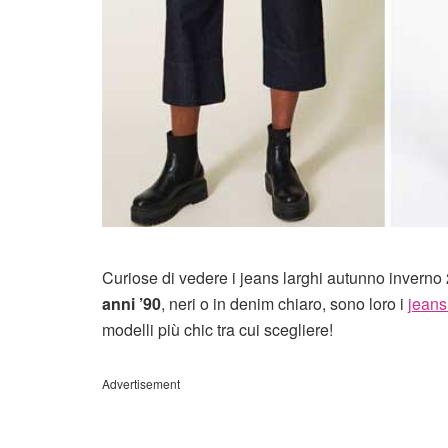
Curiose di vedere i jeans larghi autunno invern
anni ’90
, neri o in denim chiaro, sono loro i
jeans
modelli più chic tra cui scegliere!
Advertisement