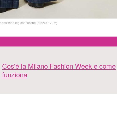
eans wide leg con tasche (prezzo 170 €)
Cos'è la Milano Fashion Week e come
funziona