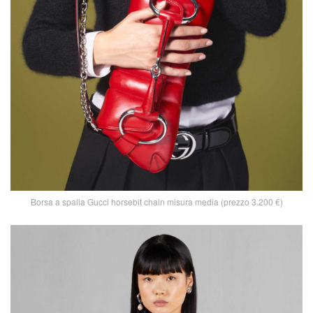
Borsa a spalla Gucci horsebit chain misura media (prezzo 3.200 €)