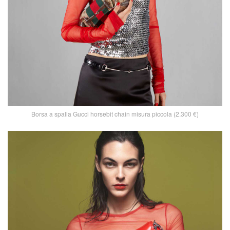
Borsa a spalla Gucci horsebit chain misura piccola (2.300 €)