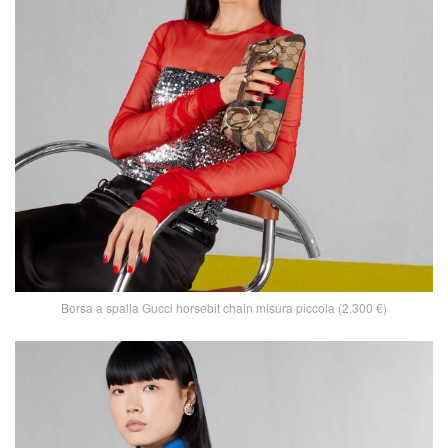
Borsa a spalla Gucci horsebit chain misura piccola (2.300 €)