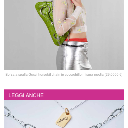
Borsa a spalla Gucci horsebit chain in coccodrillo misura media (29.0000 €)
LEGGI ANCHE