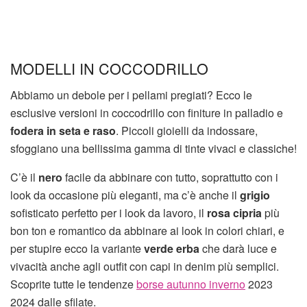
MODELLI IN COCCODRILLO
Abbiamo un debole per i pellami pregiati? Ecco le
esclusive versioni in coccodrillo con finiture in palladio e
fodera in seta e raso
. Piccoli gioielli da indossare,
sfoggiano una bellissima gamma di tinte vivaci e classiche!
C’è il
nero
facile da abbinare con tutto, soprattutto con i
look da occasione più eleganti, ma c’è anche il
grigio
sofisticato perfetto per i look da lavoro, il
rosa cipria
più
bon ton e romantico da abbinare ai look in colori chiari, e
per stupire ecco la variante
verde erba
che darà luce e
vivacità anche agli outfit con capi in denim più semplici.
Scoprite tutte le tendenze
borse autunno inverno
2023
2024 dalle sfilate.