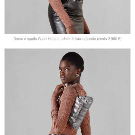
Borsa a spalla Gucci horsebit chain misura piccola (costo 2.980 €)