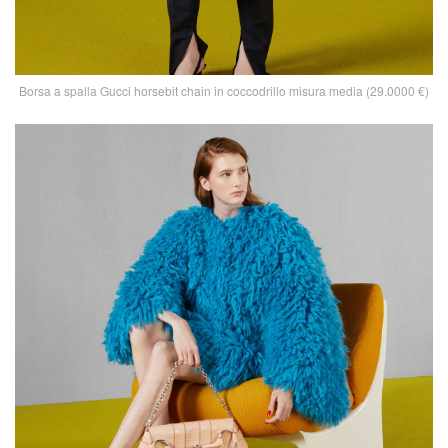
Borsa a spalla Gucci horsebit chain in coccodrillo misura media (29.0000 €)