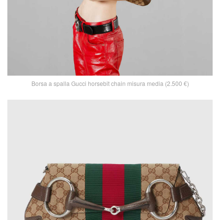
Borsa a spalla Gucci horsebit chain misura media (2.500 €)