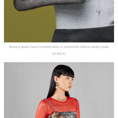
Borsa a spalla Gucci horsebit chain in coccodrillo misura media (costo
29.000 €)