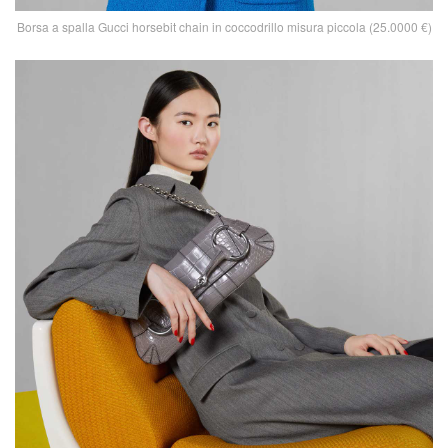
Borsa a spalla Gucci horsebit chain in coccodrillo misura piccola (25.0000 €)