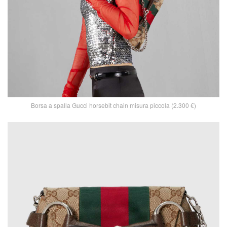
Borsa a spalla Gucci horsebit chain misura piccola (2.300 €)