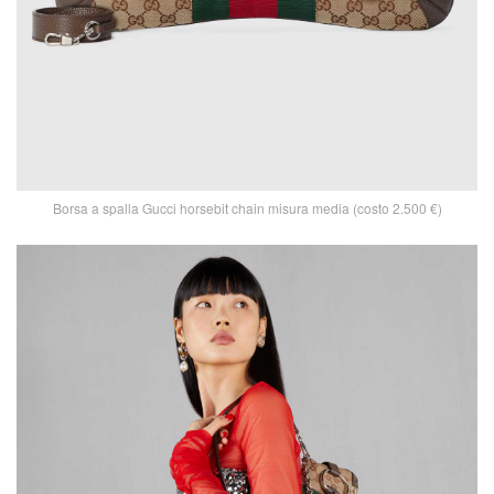
Borsa a spalla Gucci horsebit chain misura media (costo 2.500 €)