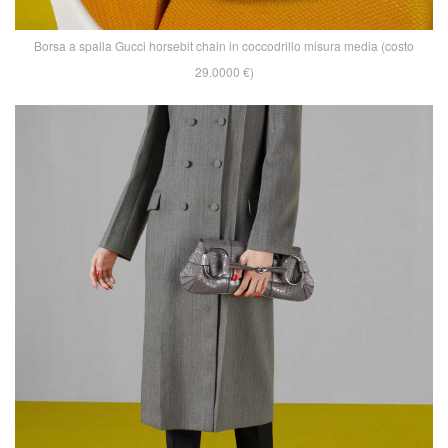
Borsa a spalla Gucci horsebit chain in coccodrillo misura media (costo
29.0000 €)