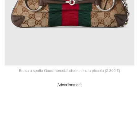
Borsa a spalla Gucci horsebit chain misura piccola (2.300 €)
Advertisement