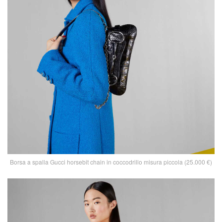
Borsa a spalla Gucci horsebit chain in coccodrillo misura piccola (25.000 €)