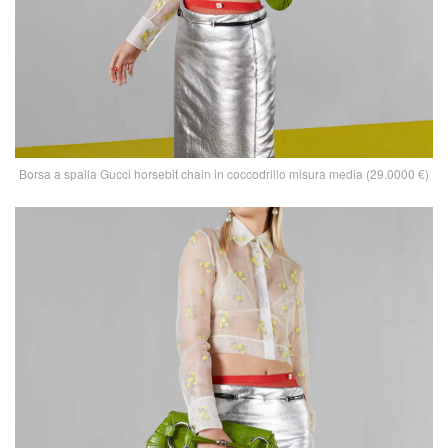
Borsa a spalla Gucci horsebit chain in coccodrillo misura media (29.0000 €)