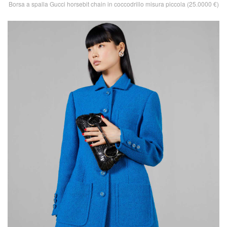
Borsa a spalla Gucci horsebit chain in coccodrillo misura piccola (25.0000 €)