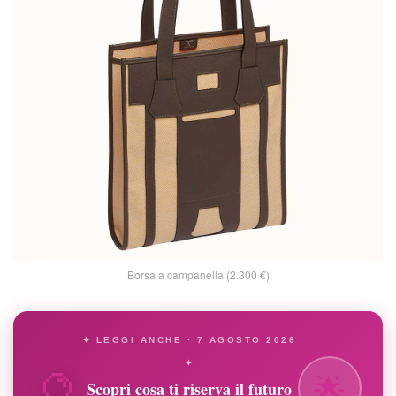
Borsa a campanella (2.300 €)
✦ LEGGI ANCHE · 7 AGOSTO 2026
🔮
✦
🌟
Scopri cosa ti riserva il futuro