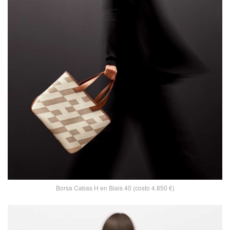
Borsa Cabas H en Biais 40 (costo 4.850 €)