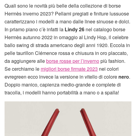
Quali sono le novità più belle della collezione di borse
Hermès inverno 2023? Pellami pregiati e finiture lussuose
caratterizzano i modelli a mano dalle linee sinuose e dolci.
In priamo piano c’è infatti la
Lindy 26
nel catalogo borse
Hermès autunno 2022 in omaggio al Lindy Hop, il celebre
ballo swing di strada americano degli anni 1920. Eccola in
pelle taurillon Clémence rossa e chiusura in oro placcato,
da aggiungere alle
borse rosse per l’inverno
più fashion.
Se cerchiamo le
migliori borse firmate 2023
nei colori
evregreen ecco invece la versione in vitello di colore
nero
.
Doppio manico, capienza medio-grande e complete di
tracolla, i modelli hanno portabilità a mano o a spalla!