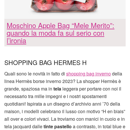
Moschino Apple Bag “Mele Merito”:
quando la moda fa sul serio con
l’ironia
SHOPPING BAG HERMES H
Quali sono le novità in fatto di
shopping bag inverno
della
linea Hermès borse inverno 2023? La shopper Hermès è
grande, spaziosa ma in
tela
leggera per portare con noi il
necessario tra mille impegni e i nostri spostamenti
quotidiani! Ispirata a un disegno d’archivio anni ’70 della
maison, i modelli celebrano il lusso con motivo “H en biais”
all over e colori vivaci. La troviamo con manici in cuoio e in
tela jacquard dalle
tinte pastello
a contrasto, in total blue e