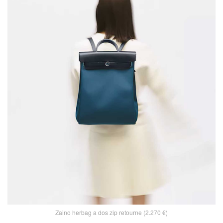
Zaino herbag a dos zip retourne (2.270 €)