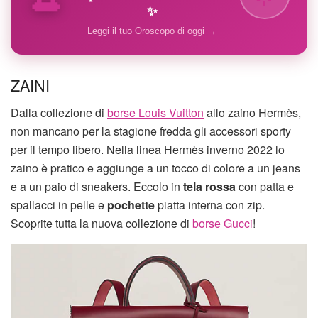
✨
Leggi il tuo Oroscopo di oggi →
ZAINI
Dalla collezione di
borse Louis Vuitton
allo zaino Hermès,
non mancano per la stagione fredda gli accessori sporty
per il tempo libero. Nella linea Hermès inverno 2022 lo
zaino è pratico e aggiunge a un tocco di colore a un jeans
e a un paio di sneakers. Eccolo in
tela rossa
con patta e
spallacci in pelle e
pochette
piatta interna con zip.
Scoprite tutta la nuova collezione di
borse Gucci
!