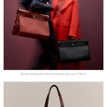
Borsa herbag zip retournè cabine (prezzo 2.750 €)