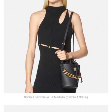
Borsa a secchiello La Medusa (prezzo 1.390 €)