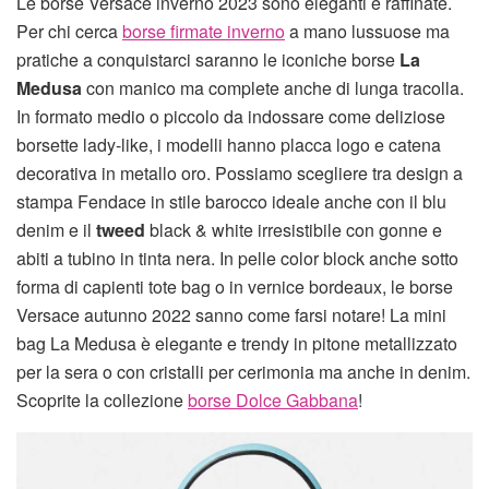
Le borse Versace inverno 2023 sono eleganti e raffinate.
Per chi cerca
borse firmate inverno
a mano lussuose ma
pratiche a conquistarci saranno le iconiche borse
La
Medusa
con manico ma complete anche di lunga tracolla.
In formato medio o piccolo da indossare come deliziose
borsette lady-like, i modelli hanno placca logo e catena
decorativa in metallo oro. Possiamo scegliere tra design a
stampa Fendace in stile barocco ideale anche con il blu
denim e il
tweed
black & white irresistibile con gonne e
abiti a tubino in tinta nera. In pelle color block anche sotto
forma di capienti tote bag o in vernice bordeaux, le borse
Versace autunno 2022 sanno come farsi notare! La mini
bag La Medusa è elegante e trendy in pitone metallizzato
per la sera o con cristalli per cerimonia ma anche in denim.
Scoprite la collezione
borse Dolce Gabbana
!