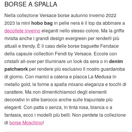
BORSE A SPALLA
Nella collezione Versace borse autunno inverno 2022
2023 la mini
hobo bag
in pelle nera è il top da abbinare a
decollete inverno
eleganti nello stesso colore. Ma la griffe
rivisita anche i grandi design evergreen per renderli più
attuali e trendy. È il caso delle borse baguette Fendace
della capsule collection Fendi by Versace. Eccole con
cristalli all-over per illuminare un look da sera o in
denim
patchwork
per rendere più esclusivo il nostro guardaroba
di giorno. Con manici a catena e placca La Medusa in
metallo gold, le forme a spalla mixano eleganza e tocchi di
carattere. Ma non dimentichiamoci degli elementi
decorativi in stile barocco anche sulle trapuntate più
eleganti. Con patta o senza, in tinta rosa, bianca o a
fantasia, ecco i modelli più belli. Non perdete la collezione
di
borse Moschino
!