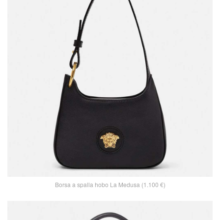
Borsa a spalla hobo La Medusa (1.100 €)