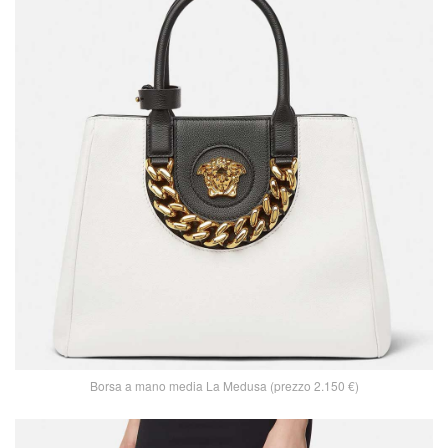
Borsa a mano media La Medusa (prezzo 2.150 €)