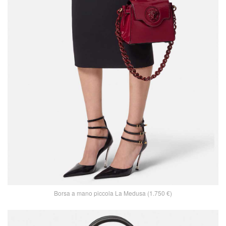
Borsa a mano piccola La Medusa (1.750 €)