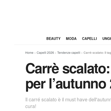
BEAUTY
MODA
CAPELLI
UNG
Home
»
Capelli 2026
»
Tendenze capelli
»
Carrè scalato: il ta
Carrè scalato:
per l’autunno
Il carré scalato è il must have dell'aut
cura!