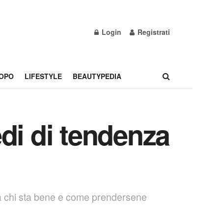
Login
Registrati
OPO
LIFESTYLE
BEAUTYPEDIA
edi di tendenza
o, a chi sta bene e come prendersene