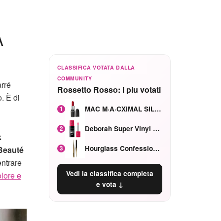
A
CLASSIFICA VOTATA DALLA
COMMUNITY
arré
Rossetto Rosso: i piu votati
. È di
MAC M·A·CXIMAL SILKY MATTE Red Rock mat
1
Deborah Super Vinyl Shake Rosa Ciliegia
2
k
Hourglass Confession Ricaricabile Ultra Preciso Ad Alta Intensità Secretly Classic Red
3
Beauté
entrare
Vedi la classifica completa
lore e
e vota ↓