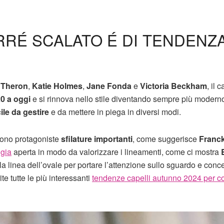
ARRÉ SCALATO É DI TENDENZ
 Theron
,
Katie Holmes
,
Jane Fonda
e
Victoria Beckham
, il c
20 a oggi
e si rinnova nello stile diventando sempre più moderno
ile da gestire
e da mettere in piega in diversi modi.
ono protagoniste
sfilature importanti
, come suggerisce
Franc
ngia
aperta in modo da valorizzare i lineamenti, come ci mostra
a linea dell’ovale per portare l’attenzione sullo sguardo e conc
ite tutte le più interessanti
tendenze capelli autunno 2024 per co