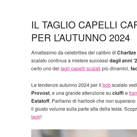
IL TAGLIO CAPELLI C
PER L’AUTUNNO 2024
Amatissimo da celebrities del calibro di
Charlize
scalato continua a mietere successi
dagli anni ’
certo uno dei
tagli capelli scalati
più dinamici,
fac
Le tendenze autunno 2024 per il
bob
scalato ved
Provost
, e una grande attenzione su
ciuffi
e
fra
Estatoff
. Parliamo di hairlook che non superano l
il giusto volume sulla parte alta della testa. Scopr
tagli
!