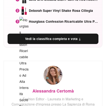
Deborah Super Vinyl Shake Rosa Ciliegia
2
Hourglass Confession Ricaricabile Ultra Preciso Ad Alta Intensità Secretly Classic Red
3
Vedi la classifica completa e vota ↓
Alessandra Certomà
Fashion Editor - Laureata in Marketing e
Comunicazione d'impresa presso La Sapienza di Roma