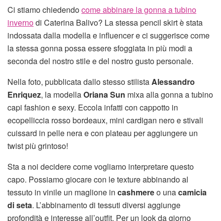
Ci stiamo chiedendo
come abbinare la gonna a tubino
inverno
di Caterina Balivo? La stessa pencil skirt è stata
indossata dalla modella e influencer e ci suggerisce come
la stessa gonna possa essere sfoggiata in più modi a
seconda del nostro stile e del nostro gusto personale.
Nella foto, pubblicata dallo stesso stilista
Alessandro
Enriquez
, la modella
Oriana Sun
mixa alla gonna a tubino
capi fashion e sexy. Eccola infatti con cappotto in
ecopelliccia rosso bordeaux, mini cardigan nero e stivali
cuissard in pelle nera e con plateau per aggiungere un
twist più grintoso!
Sta a noi decidere come vogliamo interpretare questo
capo. Possiamo giocare con le texture abbinando al
tessuto in vinile un maglione in
cashmere
o una
camicia
di seta
. L’abbinamento di tessuti diversi aggiunge
profondità e interesse all’outfit. Per un look da giorno