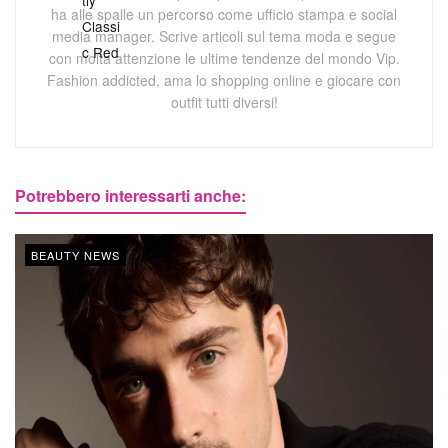
ha alle spalle un percorso come ufficio stampa e social
media manager. Scrive articoli sul tema moda e segue
con molta attenzione le ultime tendenze del mondo Vip.
Fashion addicted, ama lo shopping online e giocare con
outfit tutti diversi!
Potrebbero interessarti anche:
BEAUTY NEWS