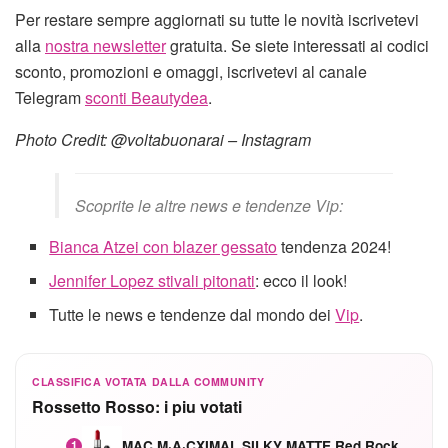
Per restare sempre aggiornati su tutte le novità iscrivetevi
alla
nostra newsletter
gratuita. Se siete interessati ai codici
sconto, promozioni e omaggi, iscrivetevi al canale
Telegram
sconti Beautydea
.
Photo Credit: @voltabuonarai – Instagram
Scoprite le altre news e tendenze Vip:
Bianca Atzei con blazer gessato
tendenza 2024!
Jennifer Lopez stivali pitonati
: ecco il look!
Tutte le news e tendenze dal mondo dei
Vip
.
CLASSIFICA VOTATA DALLA COMMUNITY
Rossetto Rosso: i piu votati
MAC M·A·CXIMAL SILKY MATTE Red Rock mat
1