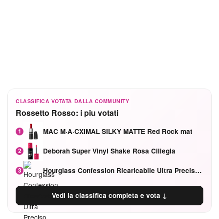
CLASSIFICA VOTATA DALLA COMMUNITY
Rossetto Rosso: i piu votati
MAC M·A·CXIMAL SILKY MATTE Red Rock mat
1
Deborah Super Vinyl Shake Rosa Ciliegia
2
Hourglass Confession Ricaricabile Ultra Preciso Ad Alta Intensità Secretly Classic Red
3
Vedi la classifica completa e vota ↓