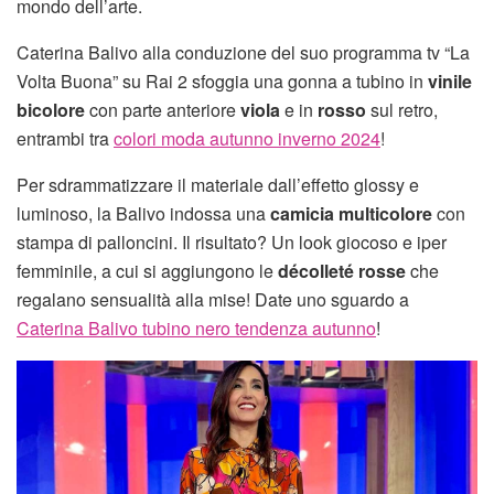
mondo dell’arte.
Caterina Balivo alla conduzione del suo programma tv “La
Volta Buona” su Rai 2 sfoggia una gonna a tubino in
vinile
bicolore
con parte anteriore
viola
e in
rosso
sul retro,
entrambi tra
colori moda autunno inverno 2024
!
Per sdrammatizzare il materiale dall’effetto glossy e
luminoso, la Balivo indossa una
camicia multicolore
con
stampa di palloncini. Il risultato? Un look giocoso e iper
femminile, a cui si aggiungono le
décolleté rosse
che
regalano sensualità alla mise! Date uno sguardo a
Caterina Balivo tubino nero tendenza autunno
!