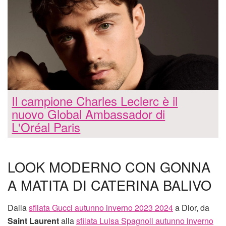
Il campione Charles Leclerc è il
nuovo Global Ambassador di
L'Oréal Paris
LOOK MODERNO CON GONNA
A MATITA DI CATERINA BALIVO
Dalla
sfilata Gucci autunno inverno 2023 2024
a Dior, da
Saint Laurent
alla
sfilata Luisa Spagnoli autunno inverno