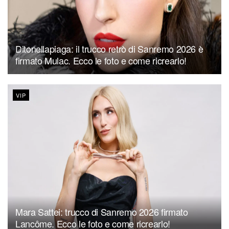
Ditonellapiaga: il trucco retrò di Sanremo 2026 è
firmato Mulac. Ecco le foto e come ricrearlo!
VIP
Mara Sattei: trucco di Sanremo 2026 firmato
Lancôme. Ecco le foto e come ricrearlo!