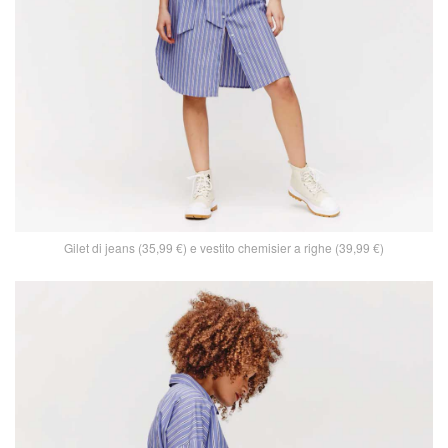
Gilet di jeans (35,99 €) e vestito chemisier a righe (39,99 €)