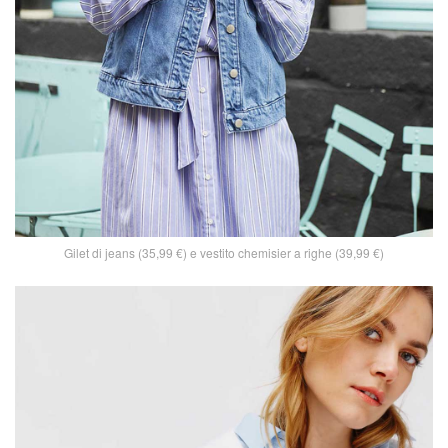
Gilet di jeans (35,99 €) e vestito chemisier a righe (39,99 €)