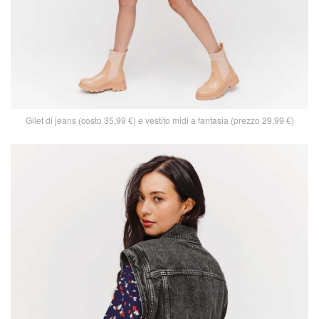
Gilet di jeans (costo 35,99 €) e vestito midi a fantasia (prezzo 29,99 €)