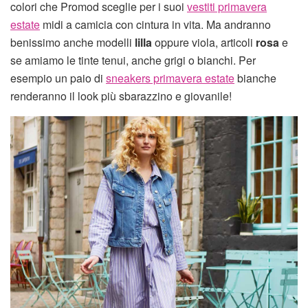
colori che Promod sceglie per i suoi
vestiti primavera
estate
midi a camicia con cintura in vita. Ma andranno
benissimo anche modelli
lilla
oppure viola, articoli
rosa
e
se amiamo le tinte tenui, anche grigi o bianchi. Per
esempio un paio di
sneakers primavera estate
bianche
renderanno il look più sbarazzino e giovanile!