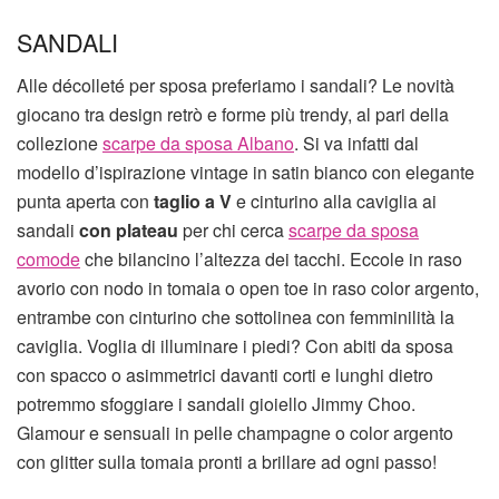
SANDALI
Alle décolleté per sposa preferiamo i sandali? Le novità
giocano tra design retrò e forme più trendy, al pari della
collezione
scarpe da sposa Albano
. Si va infatti dal
modello d’ispirazione vintage in satin bianco con elegante
punta aperta con
taglio a V
e cinturino alla caviglia ai
sandali
con plateau
per chi cerca
scarpe da sposa
comode
che bilancino l’altezza dei tacchi. Eccole in raso
avorio con nodo in tomaia o open toe in raso color argento,
entrambe con cinturino che sottolinea con femminilità la
caviglia. Voglia di illuminare i piedi? Con abiti da sposa
con spacco o asimmetrici davanti corti e lunghi dietro
potremmo sfoggiare i sandali gioiello Jimmy Choo.
Glamour e sensuali in pelle champagne o color argento
con glitter sulla tomaia pronti a brillare ad ogni passo!