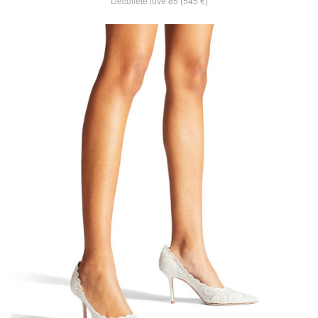
Decollete love 85 (545 €)