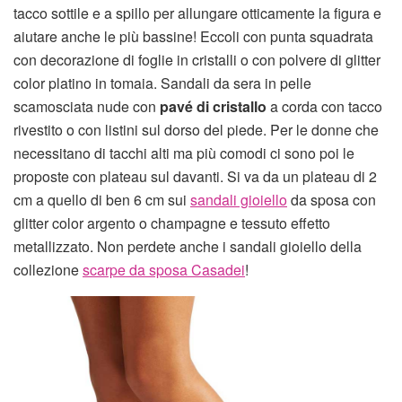
tacco sottile e a spillo per allungare otticamente la figura e
aiutare anche le più bassine! Eccoli con punta squadrata
con decorazione di foglie in cristalli o con polvere di glitter
color platino in tomaia. Sandali da sera in pelle
scamosciata nude con
pavé di cristallo
a corda con tacco
rivestito o con listini sul dorso del piede. Per le donne che
necessitano di tacchi alti ma più comodi ci sono poi le
proposte con plateau sul davanti. Si va da un plateau di 2
cm a quello di ben 6 cm sui
sandali gioiello
da sposa con
glitter color argento o champagne e tessuto effetto
metallizzato. Non perdete anche i sandali gioiello della
collezione
scarpe da sposa Casadei
!