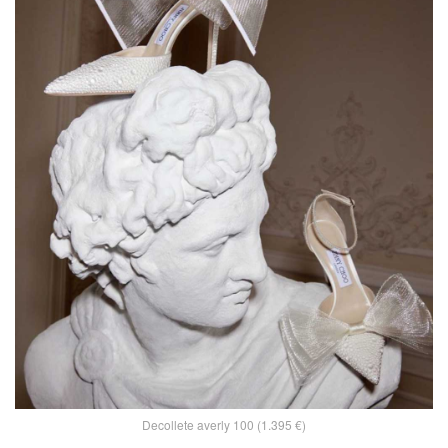
Decollete averly 100 (1.395 €)