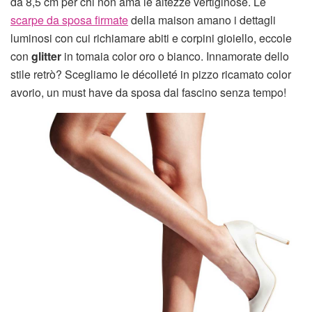
da 8,5 cm per chi non ama le altezze vertiginose. Le
scarpe da sposa firmate
della maison amano i dettagli
luminosi con cui richiamare abiti e corpini gioiello, eccole
con
glitter
in tomaia color oro o bianco. Innamorate dello
stile retrò? Scegliamo le décolleté in pizzo ricamato color
avorio, un must have da sposa dal fascino senza tempo!