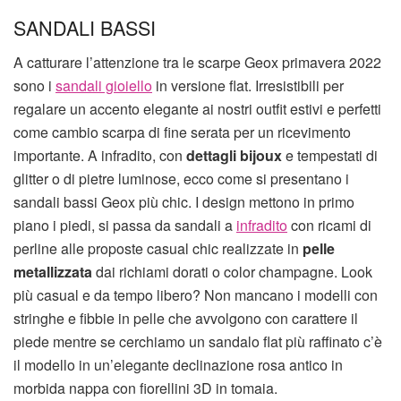
SANDALI BASSI
A catturare l’attenzione tra le scarpe Geox primavera 2022
sono i
sandali gioiello
in versione flat. Irresistibili per
regalare un accento elegante ai nostri outfit estivi e perfetti
come cambio scarpa di fine serata per un ricevimento
importante. A infradito, con
dettagli bijoux
e tempestati di
glitter o di pietre luminose, ecco come si presentano i
sandali bassi Geox più chic. I design mettono in primo
piano i piedi, si passa da sandali a
infradito
con ricami di
perline alle proposte casual chic realizzate in
pelle
metallizzata
dai richiami dorati o color champagne. Look
più casual e da tempo libero? Non mancano i modelli con
stringhe e fibbie in pelle che avvolgono con carattere il
piede mentre se cerchiamo un sandalo flat più raffinato c’è
il modello in un’elegante declinazione rosa antico in
morbida nappa con fiorellini 3D in tomaia.