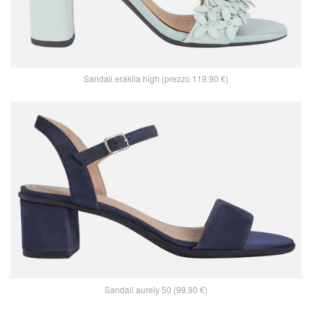
Sandali eraklia high (prezzo 119,90 €)
Sandali aurely 50 (99,90 €)