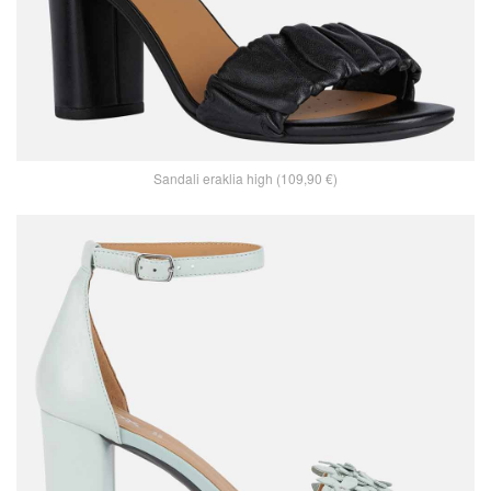
Sandali eraklia high (109,90 €)