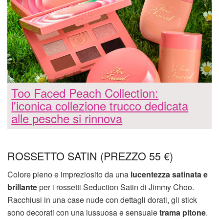
Too Faced Peach Collection:
l'iconica collezione trucco dedicata
alle pesche si rinnova
ROSSETTO SATIN (PREZZO 55 €)
Colore pieno e impreziosito da una
lucentezza satinata e
brillante
per i rossetti Seduction Satin di Jimmy Choo.
Racchiusi in una case nude con dettagli dorati, gli stick
sono decorati con una lussuosa e sensuale
trama pitone
.