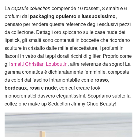
La
capsule collection
comprende 10 rossetti, 8 smalti e 6
profumi dal
packaging opulento
e
lussuosissimo
,
pensato per rendere queste referenze degli esclusivi pezzi
da collezione. Dettagli oro spiccano sulle case nude dei
lipstick, gli smalti sono contenuti in boccette che ricordano
sculture in cristallo dalle mille sfaccettature, i profumi in
flaconi in vetro dai tappi dorati ricchi di glitter. Proprio come
gli
smalti Christian Louboutin
, altre referenze da sogno! La
gamma cromatica è dichiaratamente femminile, composta
da colori dal fascino intramontabile come
rosso
,
bordeaux
,
rosa
e
nude
, con cui creare look
monocromatici davvero elegantissimi. Scopriamo subito la
collezione make up Seduction Jimmy Choo Beauty!