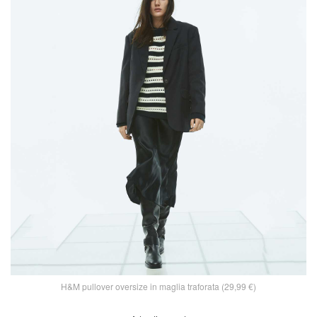
H&M pullover oversize in maglia traforata (29,99 €)