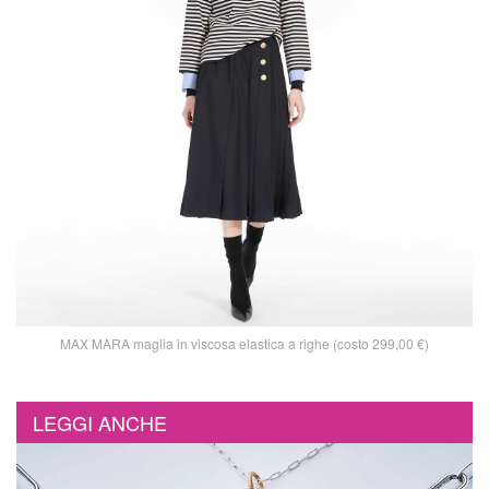
MAX MARA maglia in viscosa elastica a righe (costo 299,00 €)
LEGGI ANCHE