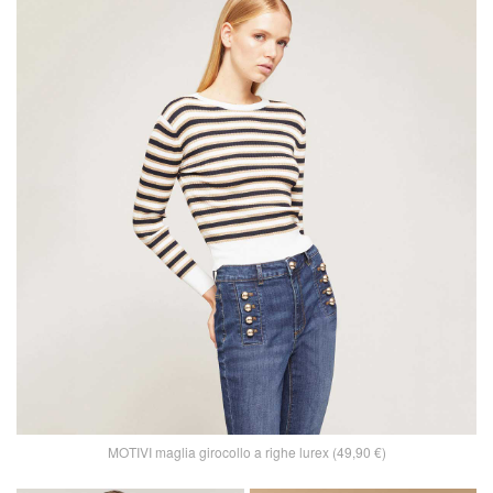
MOTIVI maglia girocollo a righe lurex (49,90 €)