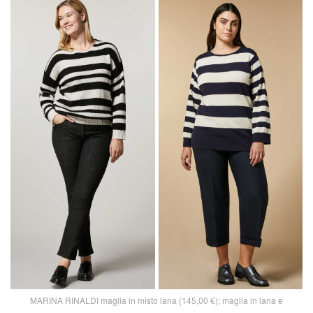
MARINA RINALDI maglia in misto lana (145,00 €); maglia in lana e