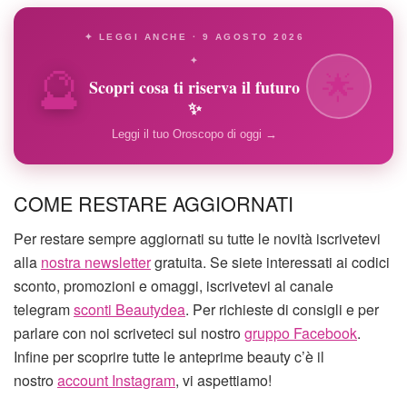
✦ LEGGI ANCHE · 9 AGOSTO 2026
🔮
✦
🌟
Scopri cosa ti riserva il futuro
✨
Leggi il tuo Oroscopo di oggi →
COME RESTARE AGGIORNATI
Per restare sempre aggiornati su tutte le novità iscrivetevi
alla
nostra newsletter
gratuita. Se siete interessati ai codici
sconto, promozioni e omaggi, iscrivetevi al canale
telegram
sconti Beautydea
. Per richieste di consigli e per
parlare con noi scriveteci sul nostro
gruppo Facebook
.
Infine per scoprire tutte le anteprime beauty c’è il
nostro
account Instagram
, vi aspettiamo!