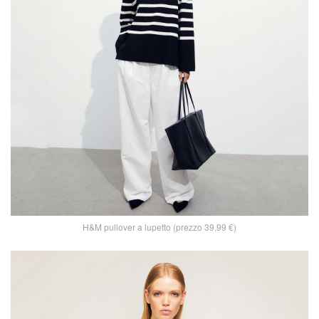
H&M pullover a lupetto (prezzo 39,99 €)