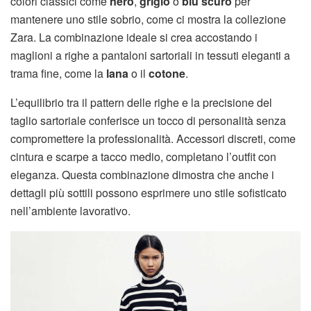
colori classici come
nero
,
grigio
o
blu scuro
per
mantenere uno stile sobrio, come ci mostra la collezione
Zara. La combinazione ideale si crea accostando i
maglioni a righe a pantaloni sartoriali in tessuti eleganti a
trama fine, come la
lana
o il
cotone
.
L’equilibrio tra il pattern delle righe e la precisione del
taglio sartoriale conferisce un tocco di personalità senza
compromettere la professionalità. Accessori discreti, come
cintura e scarpe a tacco medio, completano l’outfit con
eleganza. Questa combinazione dimostra che anche i
dettagli più sottili possono esprimere uno stile sofisticato
nell’ambiente lavorativo.