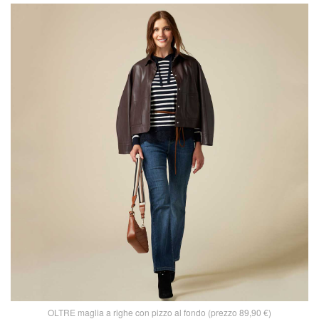
OLTRE maglia a righe con pizzo al fondo (prezzo 89,90 €)