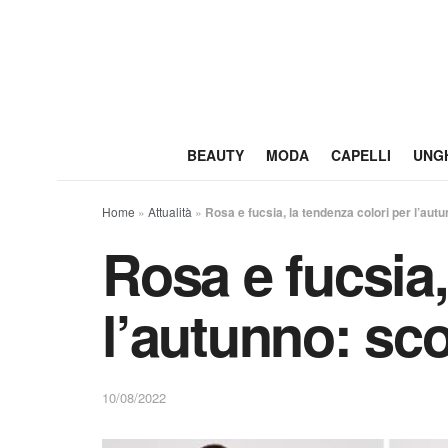
BEAUTY
MODA
CAPELLI
UNG
Home
»
Attualità
»
Rosa e fucsia, la tendenza colori per l’aut
Rosa e fucsia,
l’autunno: sc
10/08/2022