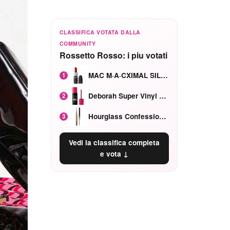
CLASSIFICA VOTATA DALLA
COMMUNITY
Rossetto Rosso: i piu votati
MAC M·A·CXIMAL SILKY MATTE Red Rock mat
1
Deborah Super Vinyl Shake Rosa Ciliegia
2
Hourglass Confession Ricaricabile Ultra Preciso Ad Alta Intensità Secretly Classic Red
3
Vedi la classifica completa
e vota ↓