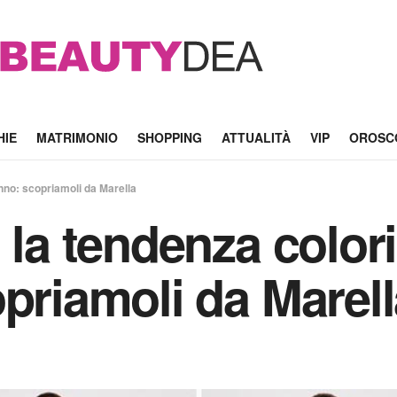
HIE
MATRIMONIO
SHOPPING
ATTUALITÀ
VIP
OROSC
unno: scopriamoli da Marella
 la tendenza colori
opriamoli da Marel