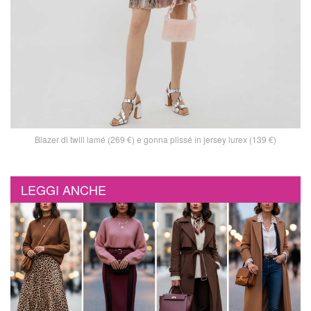
Blazer di twill lamé (269 €) e gonna plissé in jersey lurex (139 €)
LEGGI ANCHE