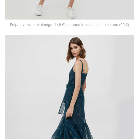
Felpa oversize minimega (149 €) e gonna in tela di lino e cotone (99 €)