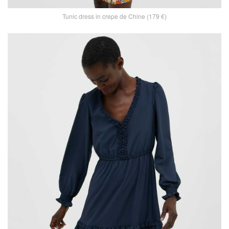
Tunic dress in crepe de Chine (179 €)