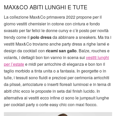
MAX&CO ABITI LUNGHI E TUTE
La collezione Max&Co primavera 2022 propone per il
giorno vestiti chemisier in cotone con cintura e fondo
svasato per far felici le donne curvy e c’è posto per novità
trendy come il
polo dress
da abbinare a sneakers. Ma tra i
vestiti Max&Co troviamo anche party dress a righe lamé e
design da cocktail con
ricami san gallo
. Balze, rouches e
volants, i dettagli bon ton vanno in scena sui
vestiti lunghi
per l’estate
e midi per arricchire di eleganza e bon ton il
taglio morbido a tinta unita o a fantasia. In georgette o in
tulle, i tessuti sono fluidi e preziosi per cerimonia arricchiti
da plissé, arricciature o inserti floreali luminosi e in tema di
abiti chic ecco le proposte in seta dal finish lucido. In
alternativa ai vestiti ecco infine ci sono le jumpsuit lunghe
per cocktail party o corte easy chic con maxi fiocco.