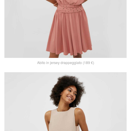
Abito in jersey drappeggiato (189 €)