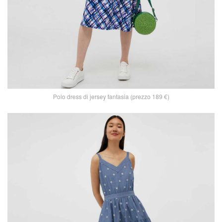
Polo dress di jersey fantasia (prezzo 189 €)