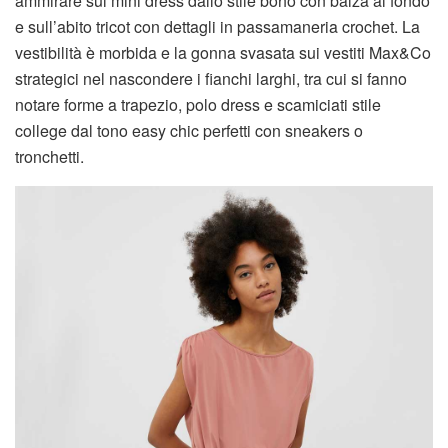
ammirare sul mini dress dallo stile boho con balza al fondo
e sull’abito tricot con dettagli in passamaneria crochet. La
vestibilità è morbida e la gonna svasata sui vestiti Max&Co
strategici nel nascondere i fianchi larghi, tra cui si fanno
notare forme a trapezio, polo dress e scamiciati stile
college dal tono easy chic perfetti con sneakers o
tronchetti.