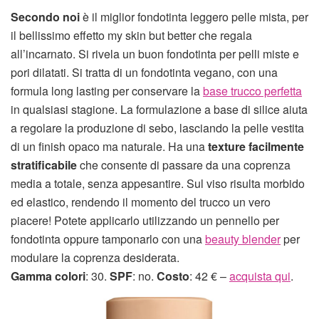
Secondo noi
è il miglior fondotinta leggero pelle mista, per
il bellissimo effetto my skin but better che regala
all’incarnato. Si rivela un buon fondotinta per pelli miste e
pori dilatati. Si tratta di un fondotinta vegano, con una
formula long lasting per conservare la
base trucco perfetta
in qualsiasi stagione. La formulazione a base di silice aiuta
a regolare la produzione di sebo, lasciando la pelle vestita
di un finish opaco ma naturale. Ha una
texture facilmente
stratificabile
che consente di passare da una coprenza
media a totale, senza appesantire. Sul viso risulta morbido
ed elastico, rendendo il momento del trucco un vero
piacere! Potete applicarlo utilizzando un pennello per
fondotinta oppure tamponarlo con una
beauty blender
per
modulare la coprenza desiderata.
Gamma colori
: 30.
SPF
: no.
Costo
: 42 € –
acquista qui
.