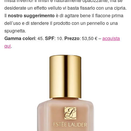
mista inverno! Il finish è naturalmente opacizzante, ma se
desiderate un effetto velluto vi basta fissarlo con una cipria.
Il
nostro suggerimento
è di agitare bene il flacone prima
dell’uso e di stendere il prodotto con un pennello o una
spugnetta.
Gamma colori
: 45.
SPF
: 10.
Prezzo
: 53,50 € –
acquista
qui
.