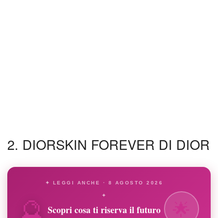
2. DIORSKIN FOREVER DI DIOR
✦ LEGGI ANCHE · 8 AGOSTO 2026
🔮
✦
🌟
Scopri cosa ti riserva il futuro