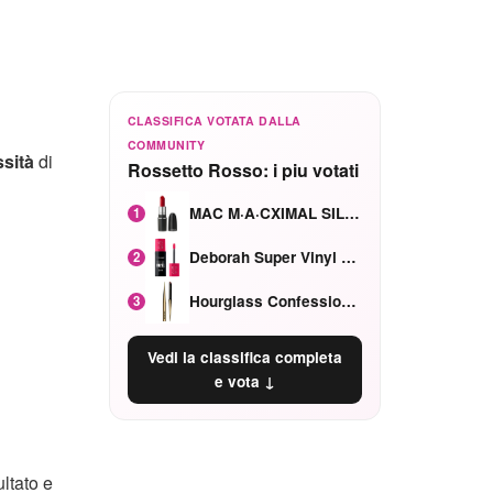
CLASSIFICA VOTATA DALLA
COMMUNITY
ssità
di
Rossetto Rosso: i piu votati
MAC M·A·CXIMAL SILKY MATTE Red Rock mat
1
Deborah Super Vinyl Shake Rosa Ciliegia
2
Hourglass Confession Ricaricabile Ultra Preciso Ad Alta Intensità Secretly Classic Red
3
Vedi la classifica completa
e vota ↓
ultato e