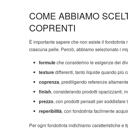
COME ABBIAMO SCELT
COPRENTI
È importante sapere che non esiste il fondotinta m
ciascuna pelle. Perciò, abbiamo selezionato i migli
formule
che considerino le esigenze dei di
texture
differenti, tanto liquide quando più
coprenza
, prediligendo referenze altament
finish
, considerando prodotti opacizzanti, m
prezzo
, con prodotti pensati per soddisfare t
reperibilità
, con fondotinta facilmente acquis
Per ogni fondotinta indichiamo caratteristiche e tip