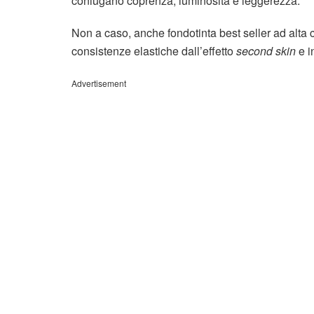
coniugano coprenza, luminosità e leggerezza.
Non a caso, anche fondotinta best seller ad alta
consistenze elastiche dall’effetto
second skin
e i
Advertisement