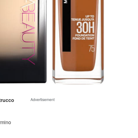
trucco
Advertisement
rmino