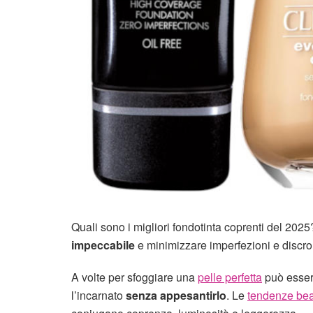
Quali sono i migliori fondotinta coprenti del 202
impeccabile
e minimizzare imperfezioni e discro
A volte per sfoggiare una
pelle perfetta
può esser
l’incarnato
senza appesantirlo
. Le
tendenze be