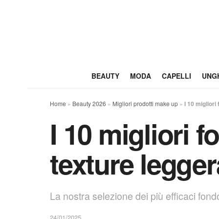
BEAUTY
MODA
CAPELLI
UNG
Home
»
Beauty 2026
»
Migliori prodotti make up
»
I 10 miglior
I 10 migliori 
texture legger
La nostra selezione dei più efficaci fondo
24/01/2025