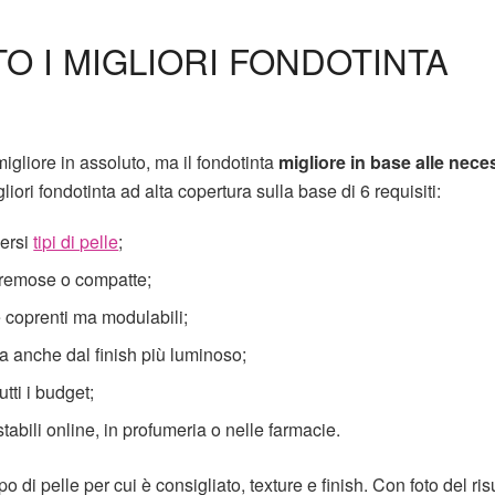
O I MIGLIORI FONDOTINTA
igliore in assoluto, ma il fondotinta
migliore in base alle nece
ori fondotinta ad alta copertura sulla base di 6 requisiti:
versi
tipi di pelle
;
 cremose o compatte;
e coprenti ma modulabili;
a anche dal finish più luminoso;
utti i budget;
tabili online, in profumeria o nelle farmacie.
o di pelle per cui è consigliato, texture e finish. Con foto del ris