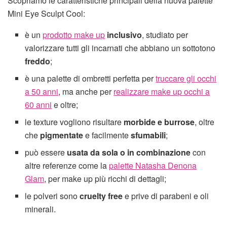
Scopriamo le caratteristiche principali della nuova palette
Mini Eye Sculpt Cool:
è un
prodotto make up
inclusivo
, studiato per
valorizzare tutti gli incarnati che abbiano un sottotono
freddo
;
è una palette di ombretti perfetta per
truccare gli occhi
a 50 anni
, ma anche per
realizzare make up occhi a
60 anni
e oltre;
le texture vogliono risultare
morbide e burrose
, oltre
che
pigmentate
e facilmente
sfumabili
;
può essere
usata da sola o in combinazione
con
altre referenze come la
palette Natasha Denona
Glam
, per make up più ricchi di dettagli;
le polveri sono
cruelty free
e prive di parabeni e oli
minerali.