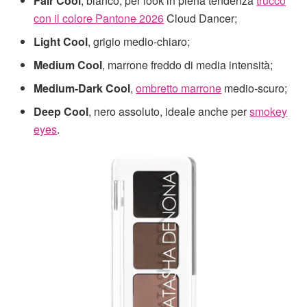
Fair Cool
, bianco, per look in piena tendenza
trucco
con il colore Pantone 2026
Cloud Dancer;
Light Cool
, grigio medio-chiaro;
Medium Cool
, marrone freddo di media intensità;
Medium-Dark Cool
,
ombretto marrone
medio-scuro;
Deep Cool
, nero assoluto, ideale anche per
smokey
eyes
.