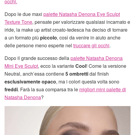
occhi.
Dopo le due maxi
palette Natasha Denona Eye Sculpt
Texture Tone
, pensate per valorizzare qualsiasi incarnato e
iride, la make up artist croato-tedesca ha deciso di tornare
a un formato più
piccolo
, così da venire in aiuto anche
delle persone meno esperte nel
truccare gli occhi
.
Dopo il grande successo della
palette Natasha Denona
Mini Eye Sculpt
, ecco la variante
Cool
! Come la versione
Neutral, anch’essa contiene
5 ombretti
dal finish
esclusivamente opaco
, ma i colori questa volta sono
freddi
. Farà la sua comparsa tra le
migliori mini palette di
Natasha Denona
?