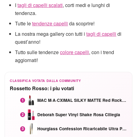
I
tagli di capelli scalati
, corti medi e lunghi di
tendenza.
Tutte le
tendenze capelli
da scoprire!
La nostra mega gallery con tutti i
tagli di capelli
di
quest’anno!
Tutto sulle tendenze
colore capelli
, con i trend
aggiornati!
CLASSIFICA VOTATA DALLA COMMUNITY
Rossetto Rosso: i piu votati
MAC M·A·CXIMAL SILKY MATTE Red Rock mat
1
Deborah Super Vinyl Shake Rosa Ciliegia
2
Hourglass Confession Ricaricabile Ultra Preciso Ad Alta Intensità Secretly Classic Red
3