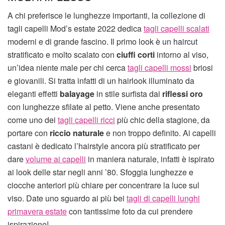
A chi preferisce le lunghezze importanti, la collezione di
tagli capelli Mod’s estate 2022 dedica
tagli capelli scalati
moderni e di grande fascino. Il primo look è un haircut
stratificato e molto scalato con
ciuffi corti
intorno al viso,
un’idea niente male per chi cerca
tagli capelli mossi
briosi
e giovanili. Si tratta infatti di un hairlook illuminato da
eleganti effetti
balayage
in stile surfista dai
riflessi oro
con lunghezze sfilate al petto. Viene anche presentato
come uno dei
tagli capelli ricci
più chic della stagione, da
portare con
riccio naturale
e non troppo definito. Ai capelli
castani è dedicato l’hairstyle ancora più stratificato per
dare
volume ai capelli
in maniera naturale, infatti è ispirato
ai look delle star negli anni ’80. Sfoggia lunghezze e
ciocche anteriori più chiare per concentrare la luce sul
viso. Date uno sguardo ai più bei
tagli di capelli lunghi
primavera estate
con tantissime foto da cui prendere
ispirazione!