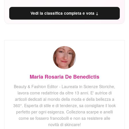
Vedi la classifica completa e vota ↓
Maria Rosaria De Benedictis
Beauty & Fashion Editor - Laureata in Scienze Storiche,
lavora come redattrice da oltre 13 anni. E' autrice di
articoli dedicati al mondo della moda e della bellezza a
360°. Esperta di stile e di tendenze, sa consigliare il look
perfetto per ogni esigenza. Colleziona scarpe e anelli
come se fossero francobolli e non sa resistere alle
novità di skincare!