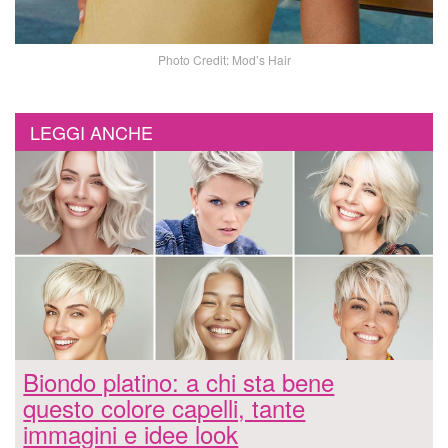
Photo Credit: Mod’s Hair
LEGGI ANCHE
Biondo platino: a chi sta bene
questo colore capelli, tante
immagini e idee look