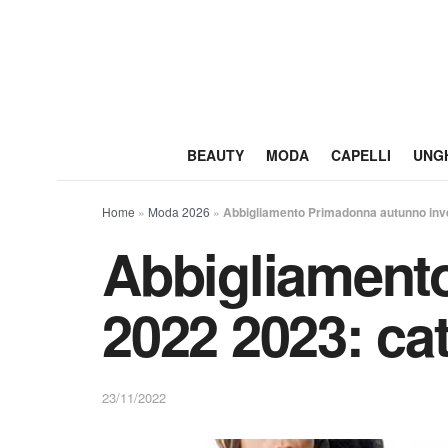
BEAUTY
MODA
CAPELLI
UNG
Home
»
Moda 2026
»
Abbigliamento Primadonna autunno inv
Abbigliament
2022 2023: ca
23/11/2022