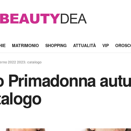
HIE
MATRIMONIO
SHOPPING
ATTUALITÀ
VIP
OROSC
erno 2022 2023: catalogo
o Primadonna autu
talogo