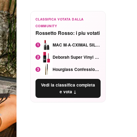
CLASSIFICA VOTATA DALLA
COMMUNITY
Rossetto Rosso: i piu votati
MAC M·A·CXIMAL SILKY MATTE Red Rock mat
1
Deborah Super Vinyl Shake Rosa Ciliegia
2
Hourglass Confession Ricaricabile Ultra Preciso Ad Alta Intensità Secretly Classic Red
3
Vedi la classifica completa
e vota ↓