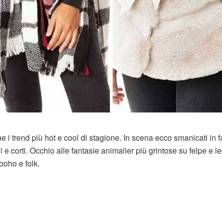
 trend più hot e cool di stagione. In scena ecco smanicati in f
e corti. Occhio alle fantasie animalier più grintose su felpe e l
boho e folk.