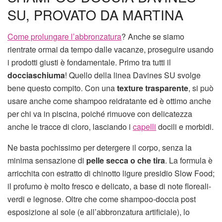
SU, PROVATO DA MARTINA
Come prolungare l’abbronzatura
? Anche se siamo
rientrate ormai da tempo dalle vacanze, proseguire usando
i prodotti giusti è fondamentale. Primo tra tutti il
docciaschiuma
! Quello della linea Davines SU svolge
bene questo compito. Con una
texture trasparente
, si può
usare anche come shampoo reidratante ed è ottimo anche
per chi va in piscina, poiché rimuove con delicatezza
anche le tracce di cloro, lasciando i
capelli
docili e morbidi.
Ne basta pochissimo per detergere il corpo, senza la
minima sensazione di
pelle secca o che tira
. La formula è
arricchita con estratto di chinotto ligure presidio Slow Food;
il profumo è molto fresco e delicato, a base di note floreali-
verdi e legnose. Oltre che come shampoo-doccia post
esposizione al sole (e all’abbronzatura artificiale), lo