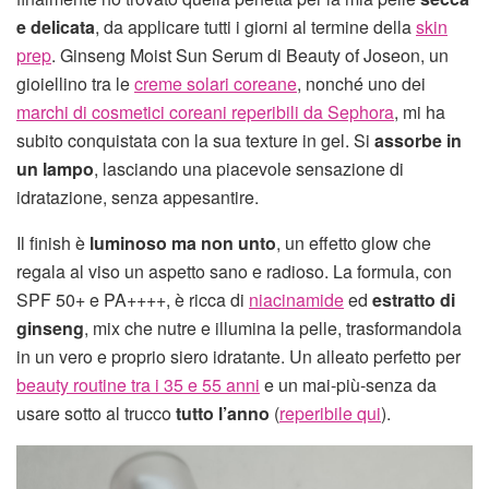
e delicata
, da applicare tutti i giorni al termine della
skin
prep
. Ginseng Moist Sun Serum di Beauty of Joseon, un
gioiellino tra le
creme solari coreane
, nonché uno dei
marchi di cosmetici coreani reperibili da Sephora
, mi ha
subito conquistata con la sua texture in gel. Si
assorbe in
un lampo
, lasciando una piacevole sensazione di
idratazione, senza appesantire.
Il finish è
luminoso ma non unto
, un effetto glow che
regala al viso un aspetto sano e radioso. La formula, con
SPF 50+ e PA++++, è ricca di
niacinamide
ed
estratto di
ginseng
, mix che nutre e illumina la pelle, trasformandola
in un vero e proprio siero idratante. Un alleato perfetto per
beauty routine tra i 35 e 55 anni
e un mai-più-senza da
usare sotto al trucco
tutto l’anno
(
reperibile qui
).