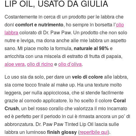
LIP OIL, USATO DA GIULIA
Costantemente in cerca di un prodotto per le labbra che
doni
comfort e nutrimento
, ho sempre in borsetta l’
olio
labbra
colorato di Dr. Paw Paw. Un prodotto che non solo
nutre e leviga, ma dona anche alle mie labbra un aspetto
sano. Mi piace molto la formula,
naturale al 98%
e
arricchita con una miscela di estratto di frutta di papaia,
aloe vera
,
olio di ricino
e
olio d’oliva
.
Lo uso sia da solo, per dare un
velo di colore
alle labbra,
sia come tocco finale al make up. Ha una texture molto
leggera, per nulla appiccicosa, che si stende facilmente
grazie al comodo applicatore. Io ho scelto il colore
Coral
Crush
, un bel rosso corallo che valorizza il mio incarnato
ed è perfetto per il periodo in cui è rimasta ancora un po’ di
abbronzatura. Dr. Paw Paw Tinted Lip Oil lascia sulle
labbra un luminoso
finish glossy
(
reperibile qui
).