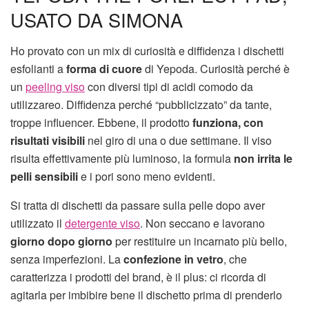
USATO DA SIMONA
Ho provato con un mix di curiosità e diffidenza i dischetti
esfolianti a
forma di cuore
di Yepoda. Curiosità perché è
un
peeling viso
con diversi tipi di acidi comodo da
utilizzareo. Diffidenza perché “pubblicizzato” da tante,
troppe influencer. Ebbene, il prodotto
funziona, con
risultati visibili
nel giro di una o due settimane. Il viso
risulta effettivamente più luminoso, la formula
non irrita le
pelli sensibili
e i pori sono meno evidenti.
Si tratta di dischetti da passare sulla pelle dopo aver
utilizzato il
detergente viso
. Non seccano e lavorano
giorno dopo giorno
per restituire un incarnato più bello,
senza imperfezioni. La
confezione in vetro
, che
caratterizza i prodotti del brand, è il plus: ci ricorda di
agitarla per imbibire bene il dischetto prima di prenderlo