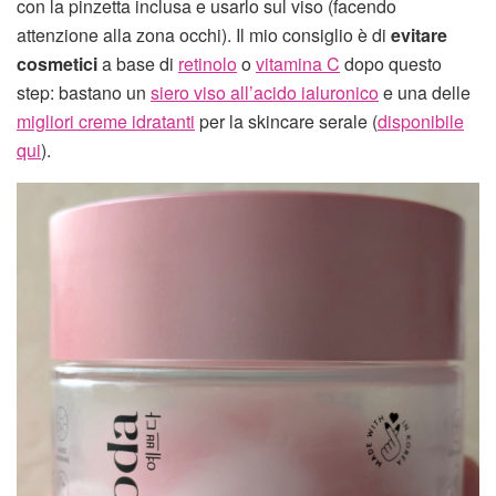
con la pinzetta inclusa e usarlo sul viso (facendo
attenzione alla zona occhi). Il mio consiglio è di
evitare
cosmetici
a base di
retinolo
o
vitamina C
dopo questo
step: bastano un
siero viso all’acido ialuronico
e una delle
migliori creme idratanti
per la skincare serale (
disponibile
qui
).