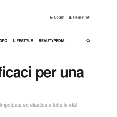
Login
Registrati
OPO
LIFESTYLE
BEAUTYPEDIA
fficaci per una
impolpata ed elastica a tutte le età!