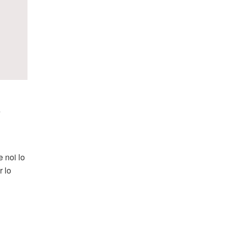
O
 noi lo
r lo