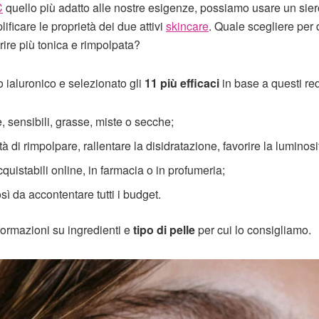
C
quello più adatto alle nostre esigenze, possiamo usare un sier
lificare le proprietà dei due attivi
skincare
. Quale scegliere per
rire più tonica e rimpolpata?
o ialuronico e selezionato gli
11 più efficaci
in base a questi requ
e, sensibili, grasse, miste o secche;
 di rimpolpare, rallentare la disidratazione, favorire la luminosi
quistabili online, in farmacia o in profumeria;
sì da accontentare tutti i budget.
nformazioni su ingredienti e
tipo di pelle
per cui lo consigliamo.