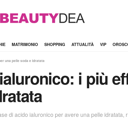
HIE
MATRIMONIO
SHOPPING
ATTUALITÀ
VIP
OROSC
i per una pelle soda e idratata
 ialuronico: i più e
dratata
ase di acido ialuronico per avere una pelle idratata, r