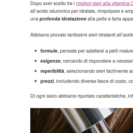
Dopo aver scelto tra i
migliori sieri alla vitamina 
all’acido ialuronico per idratate, rimpolpare e amp
una
profonda idratazione
alla pelle e farla appa
Abbiamo provato tantissimi sieri idratanti all’acid
formule
, pensate per adattarsi a pelli matur
esigenze
, cercando di rispondere a necessità
reperibilità
, selezionando sieri facilmente ac
prezzi
, includendo diverse fasce di costo, co
Di ogni siero abbiamo riportato caratteristiche, i