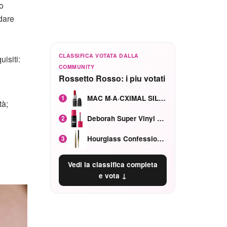
o
dare
CLASSIFICA VOTATA DALLA
isiti:
COMMUNITY
Rossetto Rosso: i piu votati
MAC M·A·CXIMAL SILKY MATTE Red Rock mat
1
tà;
Deborah Super Vinyl Shake Rosa Ciliegia
2
Hourglass Confession Ricaricabile Ultra Preciso Ad Alta Intensità Secretly Classic Red
3
Vedi la classifica completa
e vota ↓