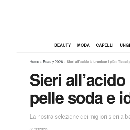
BEAUTY
MODA
CAPELLI
UNG
Home
»
Beauty 2026
»
Sieri all’acido ialuronico: i più efficac
Sieri all’acido
pelle soda e i
La nostra selezione dei migliori sieri a b
04/03/2025