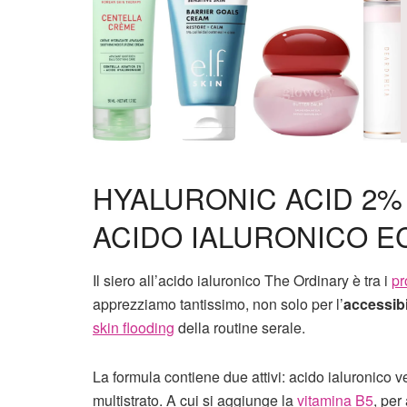
HYALURONIC ACID 2% 
ACIDO IALURONICO 
Il siero all’acido ialuronico The Ordinary è tra i
pr
apprezziamo tantissimo, non solo per l’
accessibi
skin flooding
della routine serale.
La formula contiene due attivi: acido ialuronico 
multistrato. A cui si aggiunge la
vitamina B5
, per