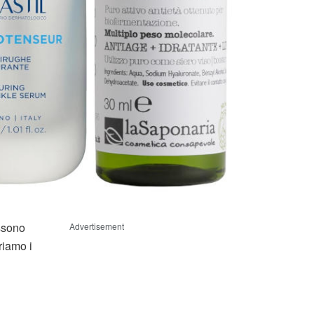
ossono
Advertisement
riamo i