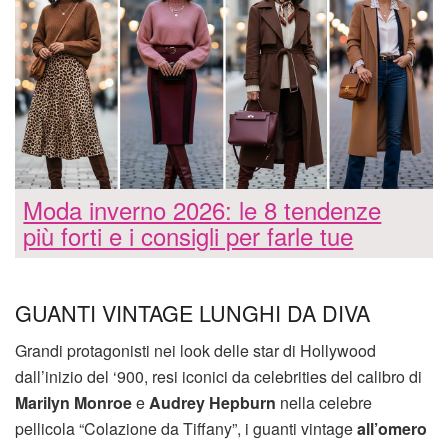
Moda inverno 2026: le 8 tendenze
più forti e i consigli per farle tue
GUANTI VINTAGE LUNGHI DA DIVA
Grandi protagonisti nei look delle star di Hollywood
dall’inizio del ‘900, resi iconici da celebrities del calibro di
Marilyn Monroe
e
Audrey Hepburn
nella celebre
pellicola “Colazione da Tiffany”, i guanti vintage
all’omero