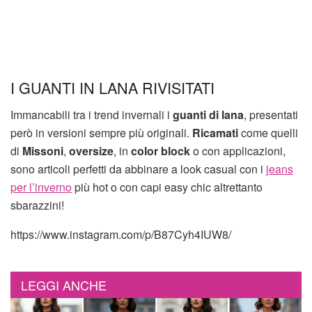
I GUANTI IN LANA RIVISITATI
Immancabili tra i trend invernali i
guanti di lana
, presentati
però in versioni sempre più originali.
Ricamati
come quelli
di
Missoni
,
oversize
, in
color block
o con applicazioni,
sono articoli perfetti da abbinare a look casual con i
jeans
per l’inverno
più hot o con capi easy chic altrettanto
sbarazzini!
https://www.instagram.com/p/B87Cyh4IUW8/
LEGGI ANCHE