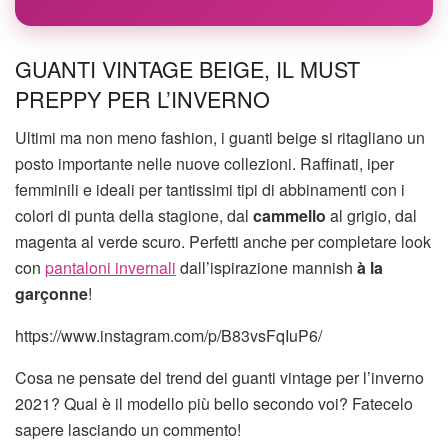
GUANTI VINTAGE BEIGE, IL MUST
PREPPY PER L’INVERNO
Ultimi ma non meno fashion, i guanti beige si ritagliano un
posto importante nelle nuove collezioni. Raffinati, iper
femminili e ideali per tantissimi tipi di abbinamenti con i
colori di punta della stagione, dal
cammello
al grigio, dal
magenta al verde scuro. Perfetti anche per completare look
con
pantaloni invernali
dall’ispirazione mannish
à la
garçonne
!
https://www.instagram.com/p/B83vsFqIuP6/
Cosa ne pensate del trend dei guanti vintage per l’inverno
2021? Qual è il modello più bello secondo voi? Fatecelo
sapere lasciando un commento!