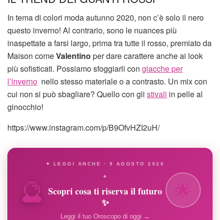
In tema di colori moda autunno 2020, non c’è solo il nero
questo inverno! Al contrario, sono le nuances più
inaspettate a farsi largo, prima tra tutte il rosso, premiato da
Maison come
Valentino
per dare carattere anche ai look
più sofisticati. Possiamo sfoggiarli con
giacche per
l’inverno
nello stesso materiale o a contrasto. Un mix con
cui non si può sbagliare? Quello con gli
stivali
in pelle al
ginocchio!
https://www.instagram.com/p/B9OfvHZI2uH/
✦ LEGGI ANCHE · 9 AGOSTO 2026
🔮
✦
🌟
Scopri cosa ti riserva il futuro
✨
Leggi il tuo Oroscopo di oggi →