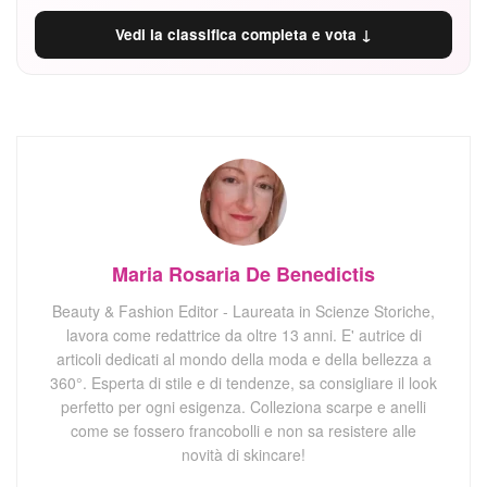
Vedi la classifica completa e vota ↓
Maria Rosaria De Benedictis
Beauty & Fashion Editor - Laureata in Scienze Storiche,
lavora come redattrice da oltre 13 anni. E' autrice di
articoli dedicati al mondo della moda e della bellezza a
360°. Esperta di stile e di tendenze, sa consigliare il look
perfetto per ogni esigenza. Colleziona scarpe e anelli
come se fossero francobolli e non sa resistere alle
novità di skincare!