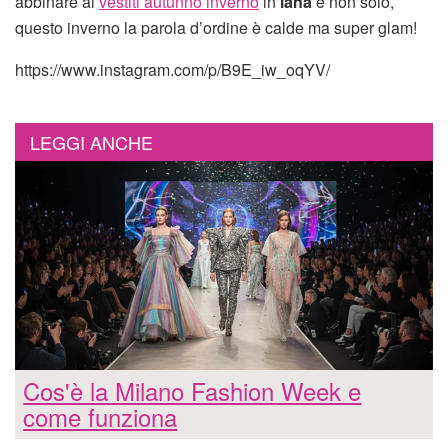
abbinare ai
vestiti autunno inverno
in
lana
e non solo,
questo inverno la parola d’ordine è calde ma super glam!
https://www.instagram.com/p/B9E_iw_oqYV/
LEGGI ANCHE
Cos'è la Milano Fashion Week e
come funziona