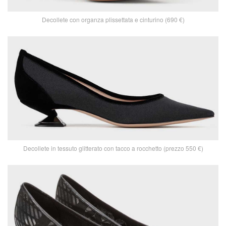
Decollete con organza plissettata e cinturino (690 €)
Decollete in tessuto glitterato con tacco a rocchetto (prezzo 550 €)