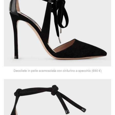
Decollete in pelle scamosciata con cinturino a specchio (690 €)