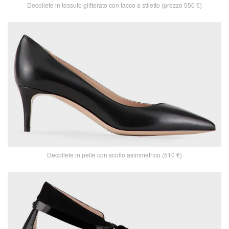
Decollete in tessuto glitterato con tacco a stiletto (prezzo 550 €)
Decollete in pelle con scollo asimmetrico (510 €)