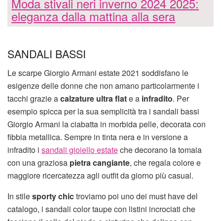
Moda stivali neri inverno 2024 2025:
eleganza dalla mattina alla sera
SANDALI BASSI
Le scarpe Giorgio Armani estate 2021 soddisfano le
esigenze delle donne che non amano particolarmente i
tacchi grazie a
calzature ultra flat
e a
infradito
. Per
esempio spicca per la sua semplicità tra i sandali bassi
Giorgio Armani la ciabatta in morbida pelle, decorata con
fibbia metallica. Sempre in tinta nera e in versione a
infradito i
sandali gioiello estate
che decorano la tomaia
con una graziosa
pietra cangiante
, che regala colore e
maggiore ricercatezza agli outfit da giorno più casual.
In stile
sporty chic
troviamo poi uno dei must have del
catalogo, i sandali color taupe con listini incrociati che