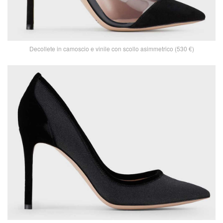
Decollete in camoscio e vinile con scollo asimmetrico (530 €)