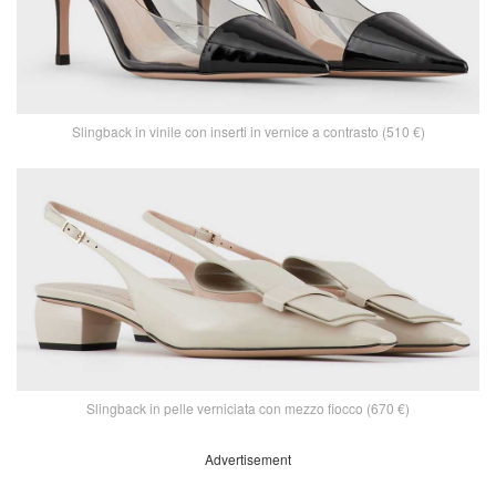
Slingback in vinile con inserti in vernice a contrasto (510 €)
Slingback in pelle verniciata con mezzo fiocco (670 €)
Advertisement