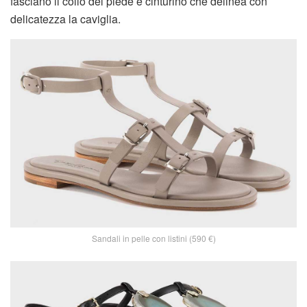
fasciano il collo del piede e cinturino che delinea con
delicatezza la caviglia.
Sandali in pelle con listini (590 €)