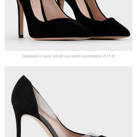
Decollete in pelle velluto con scollo asimmetrico (510 €)