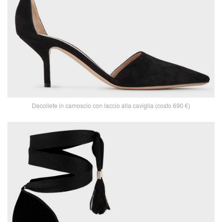
Decollete in camoscio con laccio alla caviglia (costo 690 €)