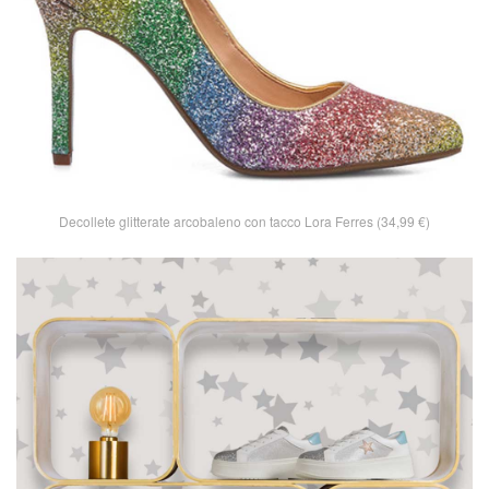
Decollete glitterate arcobaleno con tacco Lora Ferres (34,99 €)