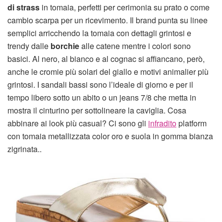
di strass
in tomaia, perfetti per cerimonia su prato o come
cambio scarpa per un ricevimento. Il brand punta su linee
semplici arricchendo la tomaia con dettagli grintosi e
trendy dalle
borchie
alle catene mentre i colori sono
basici. Al nero, al bianco e al cognac si affiancano, però,
anche le cromie più solari del giallo e motivi animalier più
grintosi. I sandali bassi sono l’ideale di giorno e per il
tempo libero sotto un abito o un jeans 7/8 che metta in
mostra il cinturino per sottolineare la caviglia. Cosa
abbinare ai look più casual? Ci sono gli
infradito
platform
con tomaia metallizzata color oro e suola in gomma bianza
zigrinata..