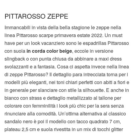
PITTAROSSO ZEPPE
Immancabili in vista della bella stagione le zeppe nella
linea Pittarosso scarpe primavera estate 2022. Un must
have per un look vacanziero sono le espadrillas Pittarosso
con suola
in corda color beige
, eccole in versione
slingback o con punta chiusa da abbinare a maxi dress
svolazzanti e a fantasia. Cosa ci aspetta invece nella linea
di zeppe Pittarosso? Il dettaglio para intrecciata torna per i
modelli più eleganti, nei toni chiari perfetti con abiti a fiori e
in generale per slanciare con stile la silhouette. E anche in
bianco con strass e dettaglio metallizzato al tallone per
colorare con femminilità i look più chic per la sera senza
rinunciare alla comodità. Un’ottima alternativa al classico
sandalo nero è poi il modello con tacco quadrato 7 cm,
plateau 2,5 cm e suola rivestita in un mix di tocchi glitter