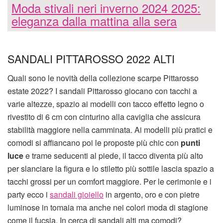
Moda stivali neri inverno 2024 2025:
eleganza dalla mattina alla sera
SANDALI PITTAROSSO 2022 ALTI
Quali sono le novità della collezione scarpe Pittarosso
estate 2022? I sandali Pittarosso giocano con tacchi a
varie altezze, spazio ai modelli con tacco effetto legno o
rivestito di 6 cm con cinturino alla caviglia che assicura
stabilità maggiore nella camminata. Ai modelli più pratici e
comodi si affiancano poi le proposte più chic con
punti
luce
e trame seducenti al piede, il tacco diventa più alto
per slanciare la figura e lo stiletto più sottile lascia spazio a
tacchi grossi per un comfort maggiore. Per le cerimonie e i
party ecco i
sandali gioiello
in argento, oro e con pietre
luminose in tomaia ma anche nei colori moda di stagione
come il fucsia. In cerca di sandali alti ma comodi?