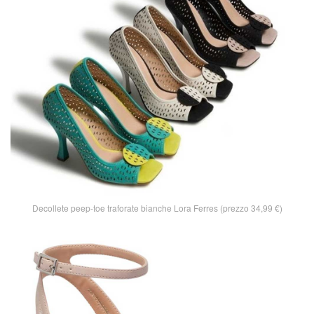
Decollete peep-toe traforate bianche Lora Ferres (prezzo 34,99 €)