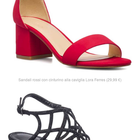
Sandali rossi con cinturino alla caviglia Lora Ferres (29,99 €)