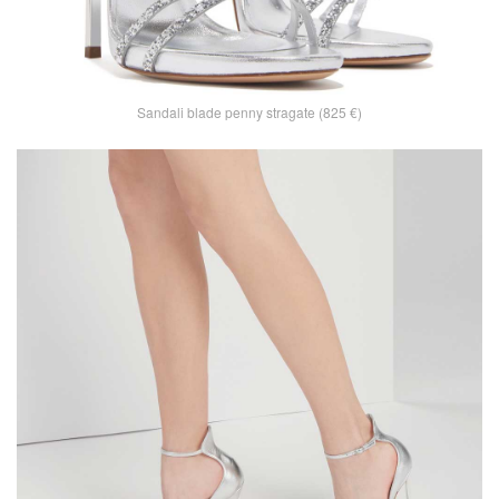
Sandali blade penny stragate (825 €)