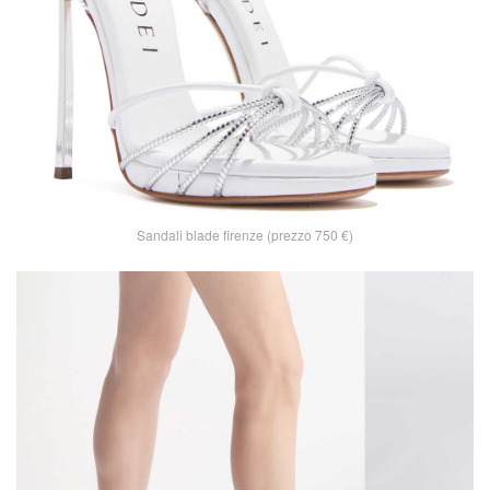
Sandali blade firenze (prezzo 750 €)