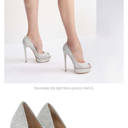
Decollete city light flora (prezzo 640 €)