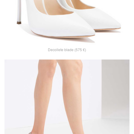
Decollete blade (575 €)