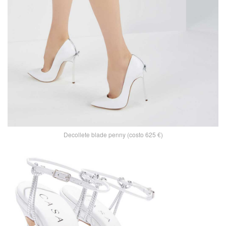
Decollete blade penny (costo 625 €)