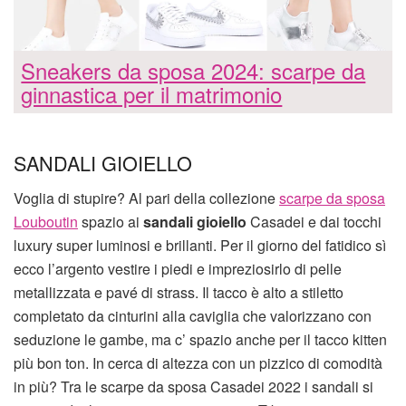
Sneakers da sposa 2024: scarpe da
ginnastica per il matrimonio
SANDALI GIOIELLO
Voglia di stupire? Al pari della collezione
scarpe da sposa
Louboutin
spazio ai
sandali gioiello
Casadei e dai tocchi
luxury super luminosi e brillanti. Per il giorno del fatidico sì
ecco l’argento vestire i piedi e impreziosirlo di pelle
metallizzata e pavé di strass. Il tacco è alto a stiletto
completato da cinturini alla caviglia che valorizzano con
seduzione le gambe, ma c’ spazio anche per il tacco kitten
più bon ton. In cerca di altezza con un pizzico di comodità
in più? Tra le scarpe da sposa Casadei 2022 i sandali si